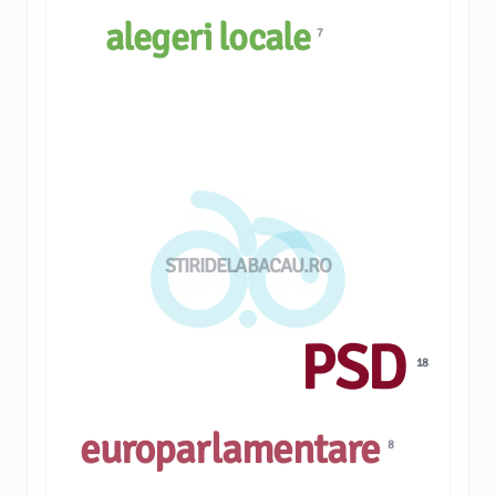
alegeri locale
7
STIRIDELABACAU.RO
PSD
18
europarlamentare
8