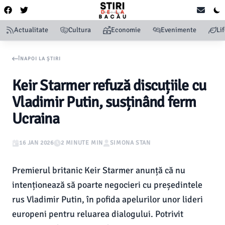
Actualitate
Cultura
Economie
Evenimente
Li
ÎNAPOI LA ȘTIRI
Keir Starmer refuză discuțiile cu
Vladimir Putin, susținând ferm
Ucraina
16 JAN 2026
2 MINUTE MIN
SIMONA STAN
Premierul britanic Keir Starmer anunță că nu
intenționează să poarte negocieri cu președintele
rus Vladimir Putin, în pofida apelurilor unor lideri
europeni pentru reluarea dialogului. Potrivit