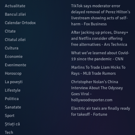
Actualitate
TikTok says moderator error
delayed removal of Perez Hilton's
Bancul zilei
livestream showing acts of self-
Calendar Ortodox
harm - Fox Business
Citate
After jacking up prices, Disney+
and Netflix consider offering
Citatul zilei
free alternatives - Ars Technica
Cultura
What we’ve learned about Covid-
Economie
19 since the pandemic - CNN
Evenimente
Marlins To Trade Liam Hicks To
Horoscop
Rays - MLB Trade Rumors
La povești
Christopher Nolan's China
Interview About The Odyssey
Lifestyle
Goes Viral -
Politica
hollywoodreporter.com
Sanatate
Electric air taxis are finally ready
for takeoff - Fortune
Sport
Știați că
Tech