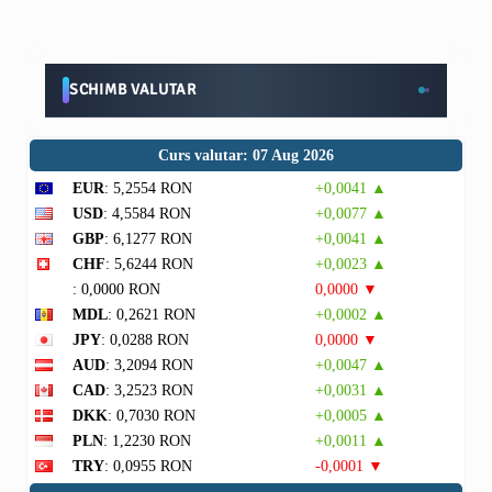
SCHIMB VALUTAR
Curs valutar: 07 Aug 2026
EUR
: 5,2554 RON
+0,0041 ▲
USD
: 4,5584 RON
+0,0077 ▲
GBP
: 6,1277 RON
+0,0041 ▲
CHF
: 5,6244 RON
+0,0023 ▲
: 0,0000 RON
0,0000 ▼
MDL
: 0,2621 RON
+0,0002 ▲
JPY
: 0,0288 RON
0,0000 ▼
AUD
: 3,2094 RON
+0,0047 ▲
CAD
: 3,2523 RON
+0,0031 ▲
DKK
: 0,7030 RON
+0,0005 ▲
PLN
: 1,2230 RON
+0,0011 ▲
TRY
: 0,0955 RON
-0,0001 ▼