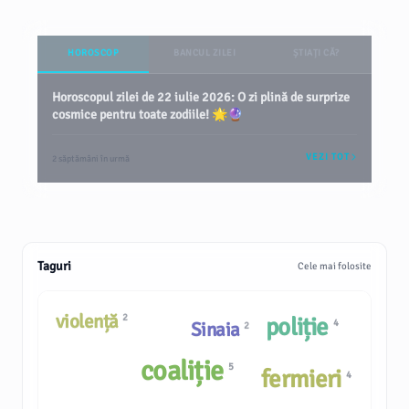
HOROSCOP
BANCUL ZILEI
ȘTIAȚI CĂ?
Horoscopul zilei de 22 iulie 2026: O zi plină de surprize
cosmice pentru toate zodiile! 🌟🔮
VEZI TOT
2 săptămâni în urmă
Taguri
Cele mai folosite
violență
2
poliție
4
Sinaia
2
coaliție
5
fermieri
4