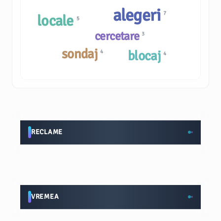
alegeri
7
locale
5
cercetare
3
sondaj
blocaj
4
4
RECLAME
VREMEA