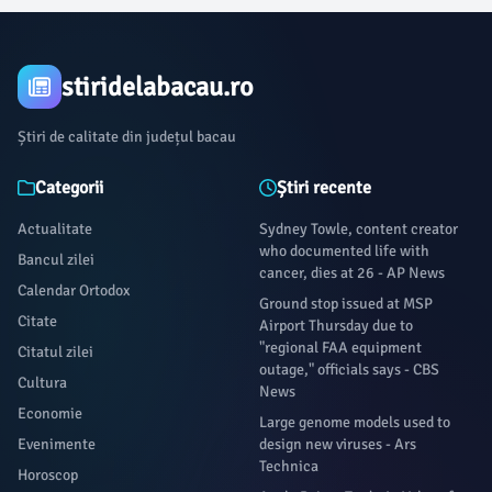
stiridelabacau.ro
Știri de calitate din județul bacau
Categorii
Știri recente
Actualitate
Sydney Towle, content creator
who documented life with
Bancul zilei
cancer, dies at 26 - AP News
Calendar Ortodox
Ground stop issued at MSP
Citate
Airport Thursday due to
"regional FAA equipment
Citatul zilei
outage," officials says - CBS
Cultura
News
Economie
Large genome models used to
Evenimente
design new viruses - Ars
Technica
Horoscop