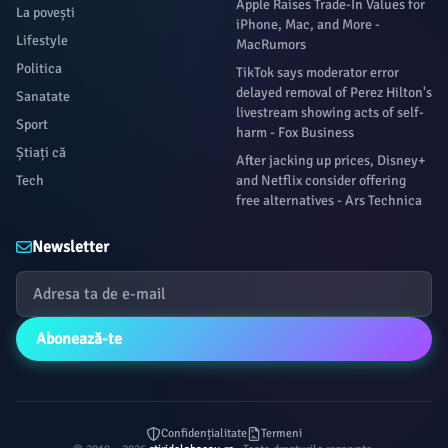
Apple Raises Trade-In Values for
La povești
iPhone, Mac, and More -
Lifestyle
MacRumors
Politica
TikTok says moderator error
delayed removal of Perez Hilton's
Sanatate
livestream showing acts of self-
Sport
harm - Fox Business
Știați că
After jacking up prices, Disney+
Tech
and Netflix consider offering
free alternatives - Ars Technica
Newsletter
Abonează-te
Confidențialitate
Termeni