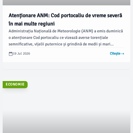
Atenționare ANM: Cod portocaliu de vreme severă
în mai multe regiuni
Administrația Națională de Meteorologie (ANM) a emis duminică
o atenționare Cod portocaliu ce vizează averse torențiale
semnificative, vijelii puternice și grindină de medii și mari
dimensiuni, valabilă până în această seară în diverse zone ale
19 Jul 2026
Citește
țării. Meteorologii prognozează fenomene severe, începând cu ora
13:00.
ECONOMIE