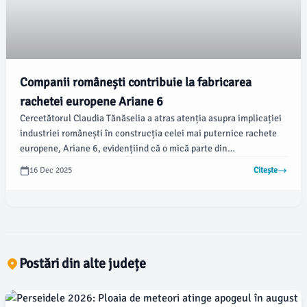
Companii românești contribuie la fabricarea
rachetei europene Ariane 6
Cercetătorul Claudia Tănăselia a atras atenția asupra implicației
industriei românești în construcția celei mai puternice rachete
europene, Ariane 6, evidențiind că o mică parte din
componentele acestui proiect sunt realizate în România. Conform
16 Dec 2025
Citește
ziaruldebacau.ro, unele piese provin de la Aerostar Bacău, iar
Agenția Spațială Europeană (ESA) a publicat lista firmelor
românești implicate în program.
Postări din alte județe