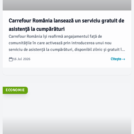
Carrefour România lansează un serviciu gratuit de
asistență la cumpărături
Carrefour România își reafirmă angajamentul față de
comunitățile în care activează prin introducerea unui nou
serviciu de asistență la cumpărături, disponibil zilnic și gratuit în
hipermarketurile și magazinele sale. Conform ziaruldebacau.ro,
16 Jul 2026
Citește
acest demers se aliniază priorităților retailerului în ceea ce
privește accesibilitatea și sprijinul pentru clienți.
ECONOMIE