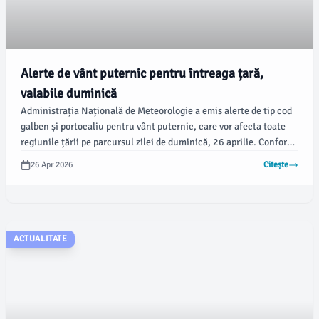
Alerte de vânt puternic pentru întreaga țară,
valabile duminică
Administrația Națională de Meteorologie a emis alerte de tip cod
galben și portocaliu pentru vânt puternic, care vor afecta toate
regiunile țării pe parcursul zilei de duminică, 26 aprilie. Conform
meteorologilor, rafalele de vânt vor atinge valori surprinzătoare,
26 Apr 2026
Citește
variind între 70 și 90 de kilometri pe oră în majoritatea zonelor,
iar în unele regiuni montane vitezele vor putea ajunge chiar și la
120 de kilometri pe oră.
ACTUALITATE