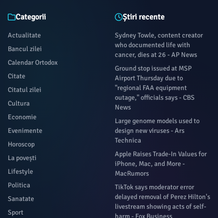
Categorii
Știri recente
Actualitate
Sydney Towle, content creator
who documented life with
Bancul zilei
cancer, dies at 26 - AP News
Calendar Ortodox
Ground stop issued at MSP
Citate
Airport Thursday due to
"regional FAA equipment
Citatul zilei
outage," officials says - CBS
Cultura
News
Economie
Large genome models used to
Evenimente
design new viruses - Ars
Technica
Horoscop
Apple Raises Trade-In Values for
La povești
iPhone, Mac, and More -
Lifestyle
MacRumors
Politica
TikTok says moderator error
delayed removal of Perez Hilton's
Sanatate
livestream showing acts of self-
Sport
harm - Fox Business