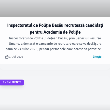
Inspectoratul de Poliție Bacău recrutează candidați
pentru Academia de Poliție
Inspectoratul de Poliție Județean Bacău, prin Serviciul Resurse
Umane, a demarat o campanie de recrutare care se va desfășura
până pe 24 iulie 2026, pentru persoanele care doresc să participe la
concursul de admitere la Academia de Poliție „Alexandru Ioan Cuza”
07 Jul 2026
Citește
din București. Informațiile sunt disponibile conform
ziaruldebacau.ro.
EVENIMENTE