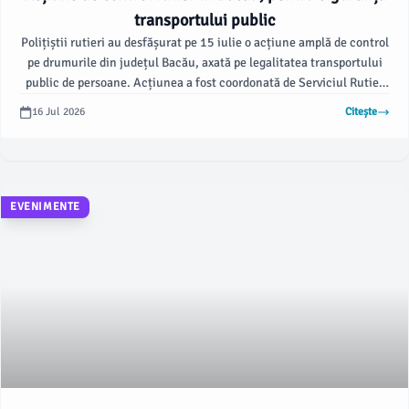
transportului public
Polițiștii rutieri au desfășurat pe 15 iulie o acțiune amplă de control
pe drumurile din județul Bacău, axată pe legalitatea transportului
public de persoane. Acțiunea a fost coordonată de Serviciul Rutier
din cadrul Inspectoratului de Poliție Județean Bacău, conform
16 Jul 2026
Citește
ziaruldebacau.ro, având ca obiectiv prevenirea accidentelor rutiere
cauzate de nerespectarea normelor de circulație.
EVENIMENTE