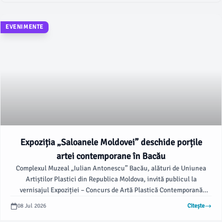
EVENIMENTE
Expoziția „Saloanele Moldovei” deschide porțile
artei contemporane în Bacău
Complexul Muzeal „Iulian Antonescu” Bacău, alături de Uniunea
Artiștilor Plastici din Republica Moldova, invită publicul la
vernisajul Expoziției – Concurs de Artă Plastică Contemporană
„Saloanele Moldovei”, programat pentru vineri, 10 iulie 2026, la ora
08 Jul 2026
Citește
16.00, la Galeriile de Artă „ALFA” din Bacău. Această ediție, cea de-