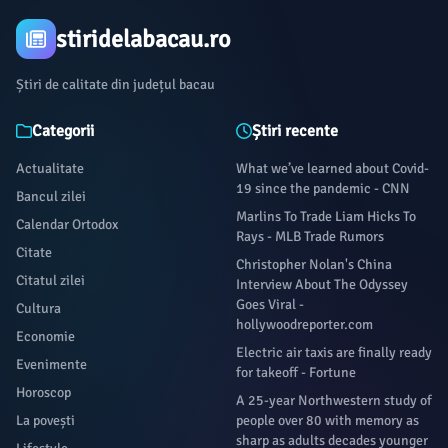
stiridelabacau.ro
Știri de calitate din județul bacau
Categorii
Știri recente
Actualitate
What we’ve learned about Covid-
19 since the pandemic - CNN
Bancul zilei
Marlins To Trade Liam Hicks To
Calendar Ortodox
Rays - MLB Trade Rumors
Citate
Christopher Nolan's China
Citatul zilei
Interview About The Odyssey
Goes Viral -
Cultura
hollywoodreporter.com
Economie
Electric air taxis are finally ready
Evenimente
for takeoff - Fortune
Horoscop
A 25-year Northwestern study of
La povești
people over 80 with memory as
sharp as adults decades younger