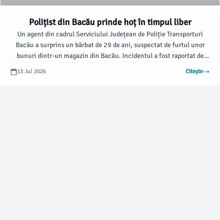
Polițist din Bacău prinde hoț în timpul liber
Un agent din cadrul Serviciului Județean de Poliție Transporturi
Bacău a surprins un bărbat de 29 de ani, suspectat de furtul unor
bunuri dintr-un magazin din Bacău. Incidentul a fost raportat de
Inspectoratul de Poliție Județean Bacău și a avut loc sâmbătă, 12
13 Jul 2026
Citește
iulie, în jurul orei 15:30.