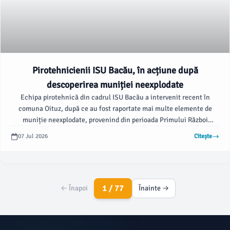
Pirotehnicienii ISU Bacău, în acțiune după
descoperirea muniției neexplodate
Echipa pirotehnică din cadrul ISU Bacău a intervenit recent în
comuna Oituz, după ce au fost raportate mai multe elemente de
muniție neexplodate, provenind din perioada Primului Război
Mondial. Acestea au fost găsite în timpul lucrărilor de îngrijire a
07 Jul 2026
Citește
arborilor, într-o zonă forestieră greu accesibilă, unde accesul
echipelor a fost posibil doar pe jos, conform ziaruldebacau.ro.
1 / 77
← Înapoi
Înainte →