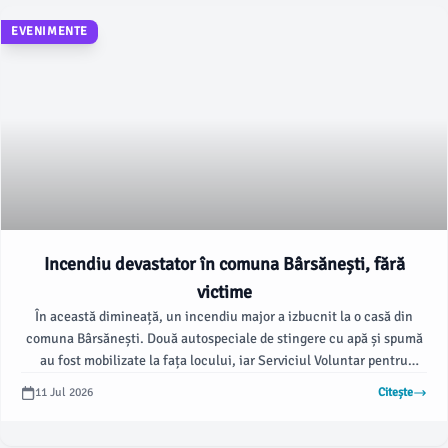
EVENIMENTE
Incendiu devastator în comuna Bârsănești, fără
victime
În această dimineață, un incendiu major a izbucnit la o casă din
comuna Bârsănești. Două autospeciale de stingere cu apă și spumă
au fost mobilizate la fața locului, iar Serviciul Voluntar pentru
Situații de Urgență și reprezentanții Delgaz Grid au fost, de
11 Jul 2026
Citește
asemenea, alertați.