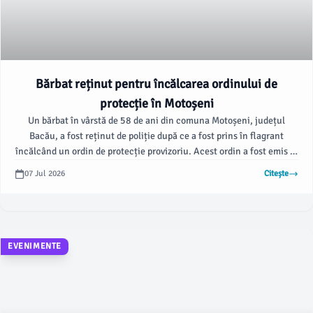
Bărbat reținut pentru încălcarea ordinului de
protecție în Motoșeni
Un bărbat în vârstă de 58 de ani din comuna Motoșeni, județul
Bacău, a fost reținut de poliție după ce a fost prins în flagrant
încălcând un ordin de protecție provizoriu. Acest ordin a fost emis în
urma unor amenințări cu acte de violență la adresa unei femei de 36
07 Jul 2026
Citește
de ani, cu care acesta locuiește în aceeași curte, conform
ziaruldebacau.ro.
EVENIMENTE