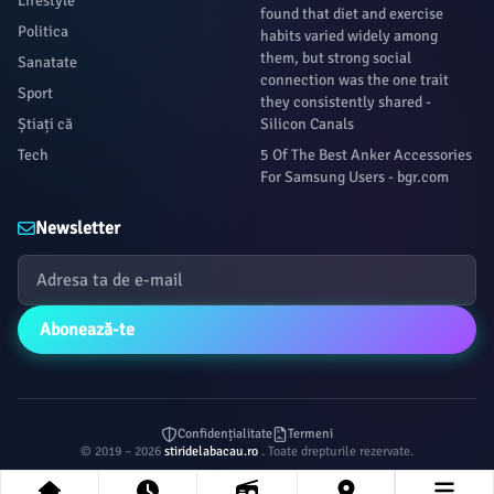
Lifestyle
found that diet and exercise
Politica
habits varied widely among
them, but strong social
Sanatate
connection was the one trait
Sport
they consistently shared -
Știați că
Silicon Canals
Tech
5 Of The Best Anker Accessories
For Samsung Users - bgr.com
Newsletter
Abonează-te
Confidențialitate
Termeni
© 2019 – 2026
stiridelabacau.ro
. Toate drepturile rezervate.