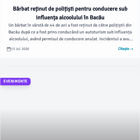
Bărbat reținut de polițiști pentru conducere sub
influența alcoolului în Bacău
Un bărbat în vârstă de 44 de ani a fost reținut de către polițiștii din
Bacău după ce a fost prins conducând un autoturism sub influența
alcoolului, având permisul de conducere anulat. Incidentul a avut
loc sâmbătă, 12 iulie 2026, conform datelor furnizate de
13 Jul 2026
Citește
Inspectoratul de Poliție Județean Bacău.
EVENIMENTE