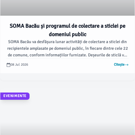
SOMA Bacău și programul de colectare a sticlei pe
domeniul public
SOMA Bacău va desfășura lunar activități de colectare a sticlei din
recipientele amplasate pe domeniul public, în fiecare dintre cele 22
de comune, conform informațiilor furnizate. Deșeurile de sticlă vor
fi ridicate în intervalele 13–17 iulie, 20–24 iulie și 27–31 iulie
08 Jul 2026
Citește
2026, iar zilele respective vor fi marcate în calendare cu verde.
EVENIMENTE