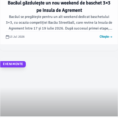
Bacăul găzduiește un nou weekend de baschet 3×3
pe Insula de Agrement
Bacăul se pregătește pentru un alt weekend dedicat baschetului
3×3, cu ocazia competiției Bacău Streetball, care revine la Insula de
Agrement între 17 și 19 iulie 2026. După succesul primei etape,
organizatorii așteaptă atât jucători, cât și suporteri entuziaști ai
13 Jul 2026
Citește
acestui sport, conform ziaruldebacau.ro.
EVENIMENTE