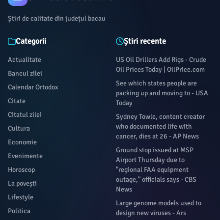
Știri de calitate din județul bacau
Categorii
Știri recente
Actualitate
US Oil Drillers Add Rigs - Crude
Oil Prices Today | OilPrice.com
Bancul zilei
See which states people are
Calendar Ortodox
packing up and moving to - USA
Citate
Today
Citatul zilei
Sydney Towle, content creator
who documented life with
Cultura
cancer, dies at 26 - AP News
Economie
Ground stop issued at MSP
Evenimente
Airport Thursday due to
Horoscop
"regional FAA equipment
outage," officials says - CBS
La povești
News
Lifestyle
Large genome models used to
Politica
design new viruses - Ars