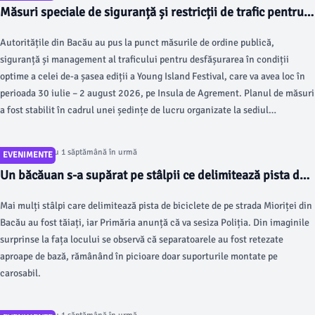
Măsuri speciale de siguranță și restricții de trafic pentru
Young Island Festival 2026, la Bacău
Autoritățile din Bacău au pus la punct măsurile de ordine publică,
siguranță și management al traficului pentru desfășurarea în condiții
optime a celei de-a șasea ediții a Young Island Festival, care va avea loc în
perioada 30 iulie – 2 august 2026, pe Insula de Agrement. Planul de măsuri
a fost stabilit în cadrul unei ședințe de lucru organizate la sediul
Inspectoratului de Jandarmi Județean „Ștefan cel Mare” Bacău, la care au
participat reprezentanți ai Inspectoratului de Poliție Județean Bacău,
Articol postat cu 1 săptămână în urmă
EVENIMENTE
Inspectoratului pentru Situații de Urgență „Maior Constantin Ene”, Poliției
Un băcăuan s-a supărat pe stâlpii ce delimitează pista de
Locale, Instituției Prefectului, Direcției de Sănătate Publică, Direcției
biciclete de pe Mioriței. Primăria a apelat la Poliție pentru
Sanitar-Veterinare și pentru Siguranța Alimentelor, Inspectoratului
Mai mulți stâlpi care delimitează pista de biciclete de pe strada Mioriței din
a găsi făptașul
Teritorial de Muncă, Agenției Naționale Împotriva Traficului de Persoane și
Bacău au fost tăiați, iar Primăria anunță că va sesiza Poliția. Din imaginile
organizatorii festivalului.
surprinse la fața locului se observă că separatoarele au fost retezate
aproape de bază, rămânând în picioare doar suporturile montate pe
carosabil.