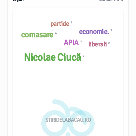
partide
2
economie.
3
comasare
4
APIA
3
liberali
2
Nicolae Ciucă
7
STIRIDELABACAU.RO