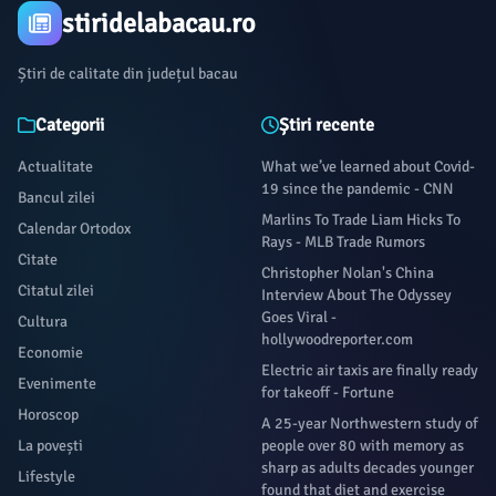
stiridelabacau.ro
Știri de calitate din județul bacau
Categorii
Știri recente
Actualitate
What we’ve learned about Covid-
19 since the pandemic - CNN
Bancul zilei
Marlins To Trade Liam Hicks To
Calendar Ortodox
Rays - MLB Trade Rumors
Citate
Christopher Nolan's China
Citatul zilei
Interview About The Odyssey
Goes Viral -
Cultura
hollywoodreporter.com
Economie
Electric air taxis are finally ready
Evenimente
for takeoff - Fortune
Horoscop
A 25-year Northwestern study of
La povești
people over 80 with memory as
sharp as adults decades younger
Lifestyle
found that diet and exercise