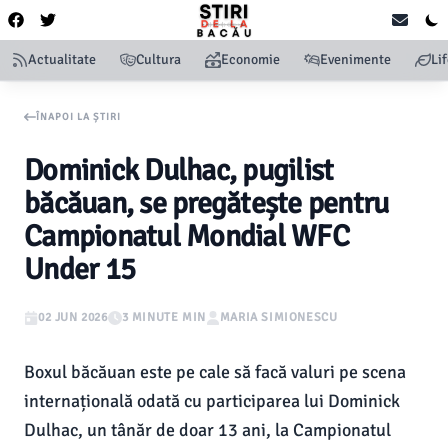
Actualitate
Cultura
Economie
Evenimente
Li
ÎNAPOI LA ȘTIRI
Dominick Dulhac, pugilist
băcăuan, se pregătește pentru
Campionatul Mondial WFC
Under 15
02 JUN 2026
3 MINUTE MIN
MARIA SIMIONESCU
Boxul băcăuan este pe cale să facă valuri pe scena
internațională odată cu participarea lui Dominick
Dulhac, un tânăr de doar 13 ani, la Campionatul