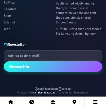
Politica
habits varied widely among
them, but strong social
Sanatate
connection was the one trait
Sport
they consistently shared -
Știați că
Silicon Canals
Tech
5 Of The Best Anker Accessories
For Samsung Users - bgr.com
Newsletter
Abonează-te
Confidențialitate
Termeni
© 2019 – 2026
stiridelabacau.ro
. Toate drepturile rezervate.