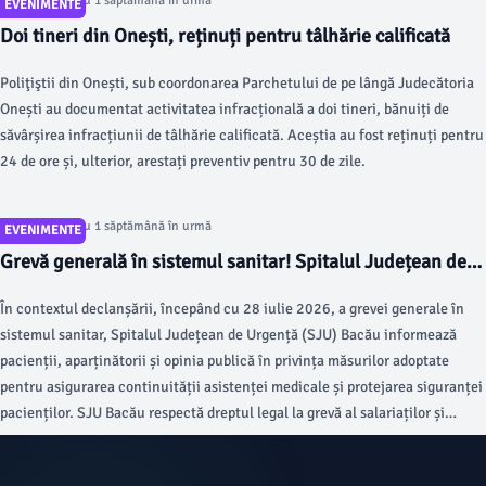
Articol postat cu 1 săptămână în urmă
EVENIMENTE
Doi tineri din Onești, reținuți pentru tâlhărie calificată
Poliţiştii din Onești, sub coordonarea Parchetului de pe lângă Judecătoria
Onești au documentat activitatea infracțională a doi tineri, bănuiți de
săvârșirea infracțiunii de tâlhărie calificată. Aceștia au fost reținuți pentru
24 de ore și, ulterior, arestați preventiv pentru 30 de zile.
Articol postat cu 1 săptămână în urmă
EVENIMENTE
Grevă generală în sistemul sanitar! Spitalul Județean de
Urgență Bacău anunță că asigură continuitatea serviciilor
În contextul declanșării, începând cu 28 iulie 2026, a grevei generale în
medicale esențiale
sistemul sanitar, Spitalul Județean de Urgență (SJU) Bacău informează
pacienții, aparținătorii și opinia publică în privința măsurilor adoptate
pentru asigurarea continuității asistenței medicale și protejarea siguranței
pacienților. SJU Bacău respectă dreptul legal la grevă al salariaților și
dreptul acestora de a participa la acțiunile sindicale organizate în
condițiile legii.