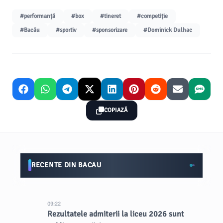
#performanță
#box
#tineret
#competiție
#Bacău
#sportiv
#sponsorizare
#Dominick Dulhac
COPIAZĂ
RECENTE DIN BACAU
09:22
Rezultatele admiterii la liceu 2026 sunt