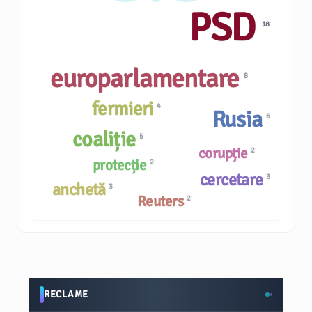
PSD
18
europarlamentare
8
fermieri
4
Rusia
6
coaliție
5
corupție
2
protecție
2
cercetare
3
anchetă
3
Reuters
2
RECLAME