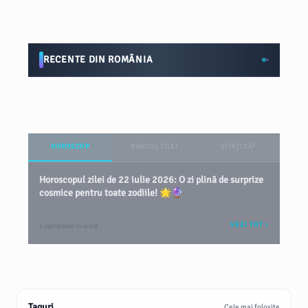
RECENTE DIN ROMÂNIA
HOROSCOP
BANCUL ZILEI
ȘTIAȚI CĂ?
Horoscopul zilei de 22 iulie 2026: O zi plină de surprize
cosmice pentru toate zodiile! 🌟🔮
VEZI TOT
2 săptămâni în urmă
Taguri
Cele mai folosite