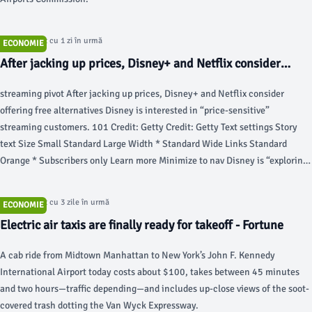
Articol postat cu 1 zi în urmă
ECONOMIE
After jacking up prices, Disney+ and Netflix consider
offering free alternatives - Ars Technica
streaming pivot After jacking up prices, Disney+ and Netflix consider
offering free alternatives Disney is interested in “price-sensitive”
streaming customers. 101 Credit: Getty Credit: Getty Text settings Story
text Size Small Standard Large Width * Standard Wide Links Standard
Orange * Subscribers only Learn more Minimize to nav Disney is “exploring
a free product” for streaming customers, CEO Josh D’Amaro confirmed in a
call with investors today.
Articol postat cu 3 zile în urmă
ECONOMIE
Electric air taxis are finally ready for takeoff - Fortune
A cab ride from Midtown Manhattan to New York’s John F. Kennedy
International Airport today costs about $100, takes between 45 minutes
and two hours—traffic depending—and includes up-close views of the soot-
covered trash dotting the Van Wyck Expressway.