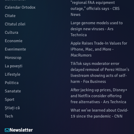
"regional FAA equipment
Calendar Ortodox
outage," officials says - CBS
News
Citate
Large genome models used to
Citatul zilei
design new viruses - Ars
Cultura
Technica
Economie
Apple Raises Trade-In Values for
Evenimente
iPhone, Mac, and More -
MacRumors
Horoscop
TikTok says moderator error
La povești
delayed removal of Perez Hilton's
Lifestyle
livestream showing acts of self-
harm - Fox Business
Politica
After jacking up prices, Disney+
Sanatate
and Netflix consider offering
Sport
free alternatives - Ars Technica
Știați că
What we’ve learned about Covid-
Tech
19 since the pandemic - CNN
Newsletter