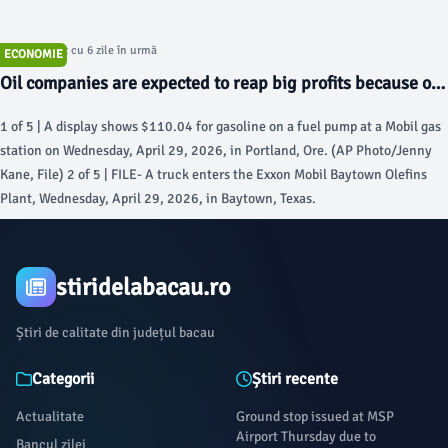
Articol postat cu 6 zile în urmă
ECONOMIE
Oil companies are expected to reap big profits because of
US-Iran conflict - AP News
1 of 5 | A display shows $110.04 for gasoline on a fuel pump at a Mobil gas
station on Wednesday, April 29, 2026, in Portland, Ore. (AP Photo/Jenny
Kane, File) 2 of 5 | FILE- A truck enters the Exxon Mobil Baytown Olefins
Plant, Wednesday, April 29, 2026, in Baytown, Texas.
stiridelabacau.ro
Știri de calitate din județul bacau
Categorii
Știri recente
Actualitate
Ground stop issued at MSP
Airport Thursday due to
Bancul zilei