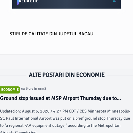
REDACTIE
STIRI DE CALITATE DIN JUDETUL BACAU
ALTE POSTARI DIN ECONOMIE
Articol postat cu 6 ore în urmă
ECONOMIE
Ground stop issued at MSP Airport Thursday due to
"regional FAA equipment outage," officials says - CBS
Updated on: August 6, 2026 / 4:27 PM CDT / CBS Minnesota Minneapolis-
News
St. Paul International Airport was put on a brief ground stop Thursday due
to "a regional FAA equipment outage," according to the Metropolitan
Airports Commission.