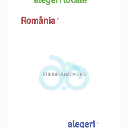
România
7
STIRIDELABACAU.RO
alegeri
7