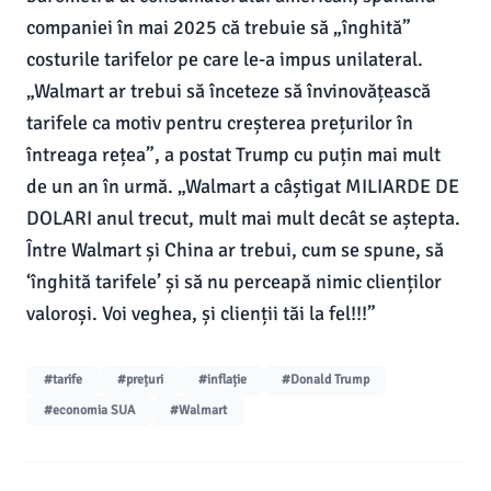
companiei în mai 2025 că trebuie să „înghită”
costurile tarifelor pe care le-a impus unilateral.
„Walmart ar trebui să înceteze să învinovățească
tarifele ca motiv pentru creșterea prețurilor în
întreaga rețea”, a postat Trump cu puțin mai mult
de un an în urmă. „Walmart a câștigat MILIARDE DE
DOLARI anul trecut, mult mai mult decât se aștepta.
Între Walmart și China ar trebui, cum se spune, să
‘înghită tarifele’ și să nu perceapă nimic clienților
valoroși. Voi veghea, și clienții tăi la fel!!!”
#tarife
#prețuri
#inflație
#Donald Trump
#economia SUA
#Walmart