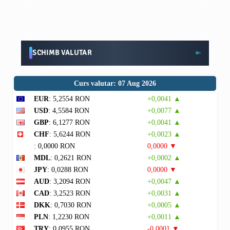
SCHIMB VALUTAR
Curs valutar: 07 Aug 2026
EUR
: 5,2554 RON
+0,0041 ▲
USD
: 4,5584 RON
+0,0077 ▲
GBP
: 6,1277 RON
+0,0041 ▲
CHF
: 5,6244 RON
+0,0023 ▲
: 0,0000 RON
0,0000 ▼
MDL
: 0,2621 RON
+0,0002 ▲
JPY
: 0,0288 RON
0,0000 ▼
AUD
: 3,2094 RON
+0,0047 ▲
CAD
: 3,2523 RON
+0,0031 ▲
DKK
: 0,7030 RON
+0,0005 ▲
PLN
: 1,2230 RON
+0,0011 ▲
TRY
: 0,0955 RON
-0,0001 ▼