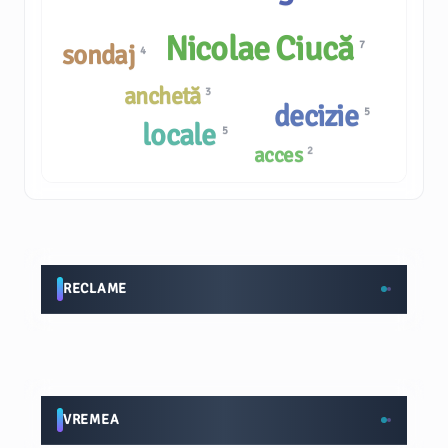
Nicolae Ciucă
7
sondaj
4
anchetă
3
decizie
5
locale
5
acces
2
RECLAME
VREMEA