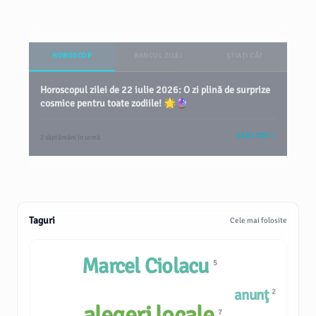
HOROSCOP
BANCUL ZILEI
ȘTIAȚI CĂ?
Horoscopul zilei de 22 iulie 2026: O zi plină de surprize
cosmice pentru toate zodiile! 🌟🔮
VEZI TOT
2 săptămâni în urmă
Taguri
Cele mai folosite
Marcel Ciolacu
5
anunţ
2
alegeri locale
7