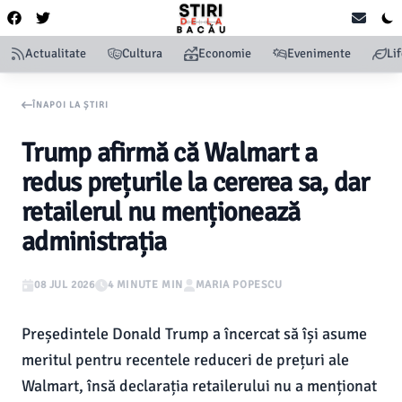
Actualitate
Cultura
Economie
Evenimente
Li
ÎNAPOI LA ȘTIRI
Trump afirmă că Walmart a
redus prețurile la cererea sa, dar
retailerul nu menționează
administrația
08 JUL 2026
4 MINUTE MIN
MARIA POPESCU
Președintele Donald Trump a încercat să își asume
meritul pentru recentele reduceri de prețuri ale
Walmart, însă declarația retailerului nu a menționat