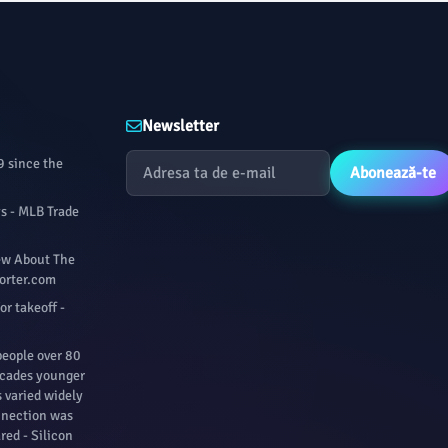
Newsletter
9 since the
Abonează-te
ys - MLB Trade
iew About The
porter.com
for takeoff -
people over 80
ecades younger
s varied widely
nnection was
red - Silicon