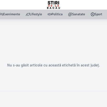
Evenimente
Lifestyle
Politica
Sanatate
Sport
Nu s-au găsit articole cu această etichetă în acest județ.