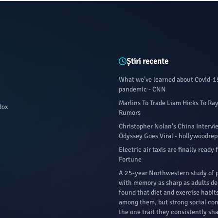
Știri recente
What we’ve learned about Covid-1
pandemic - CNN
Marlins To Trade Liam Hicks To Ra
dox
Rumors
Christopher Nolan's China Interv
Odyssey Goes Viral - hollywoodre
Electric air taxis are finally ready 
Fortune
A 25-year Northwestern study of 
with memory as sharp as adults d
found that diet and exercise habit
among them, but strong social co
the one trait they consistently sha