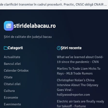
de clarificări transmise în cadrul procedurii. Practic, CNSC obligă CNAIR să
declare câștigătoare oferta de pe primul loc, cea a asocierii Precon.
stiridelabacau.ro
Știri de calitate din județul bacau
Categorii
Știri recente
Actualitate
What we’ve learned about Covid-
19 since the pandemic - CNN
Bancul zilei
Marlins To Trade Liam Hicks To
Calendar Ortodox
Rays - MLB Trade Rumors
Citate
Christopher Nolan's China
Citatul zilei
Interview About The Odyssey
Goes Viral -
Cultura
hollywoodreporter.com
Economie
Electric air taxis are finally ready
Evenimente
for takeoff - Fortune