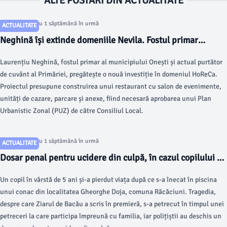
ALTE POSTARI DIN ACTUALITATE
Articol postat cu 1 săptămână în urmă
ACTUALITATE
Neghină își extinde domeniile Nevila. Fostul primar
solicită PUZ în Consiliul Local. „Nu am emoții că nu trece”
Laurențiu Neghină, fostul primar al municipiului Onești și actual purtător
de cuvânt al Primăriei, pregătește o nouă investiție în domeniul HoReCa.
Proiectul presupune construirea unui restaurant cu salon de evenimente,
unități de cazare, parcare și anexe, fiind necesară aprobarea unui Plan
Urbanistic Zonal (PUZ) de către Consiliul Local.
Articol postat cu 1 săptămână în urmă
ACTUALITATE
Dosar penal pentru ucidere din culpă, în cazul copilului de
5 ani înecat în piscina unui conac din Răcăciuni. La ce
Un copil în vârstă de 5 ani și-a pierdut viața după ce s-a înecat în piscina
distanță era petrecerea de bazinul cu apă
unui conac din localitatea Gheorghe Doja, comuna Răcăciuni. Tragedia,
despre care Ziarul de Bacău a scris în premieră, s-a petrecut în timpul unei
petreceri la care participa împreună cu familia, iar polițiștii au deschis un