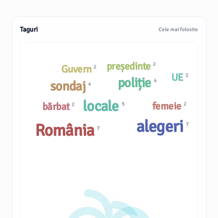
Taguri
Cele mai folosite
președinte
2
Guvern
2
UE
2
poliție
4
sondaj
4
locale
femeie
bărbat
5
2
2
alegeri
România
7
7