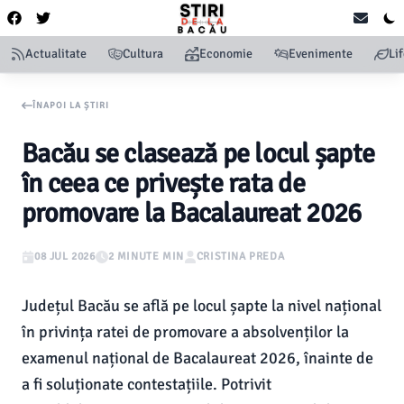
Actualitate
Cultura
Economie
Evenimente
Li
ÎNAPOI LA ȘTIRI
Bacău se clasează pe locul șapte
în ceea ce privește rata de
promovare la Bacalaureat 2026
08 JUL 2026
2 MINUTE MIN
CRISTINA PREDA
Județul Bacău se află pe locul șapte la nivel național
în privința ratei de promovare a absolvenților la
examenul național de Bacalaureat 2026, înainte de
a fi soluționate contestațiile. Potrivit