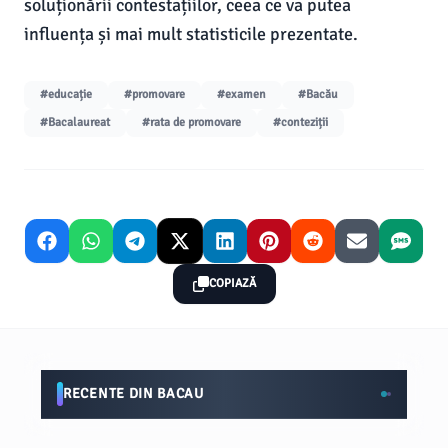
soluționării contestațiilor, ceea ce va putea
influența și mai mult statisticile prezentate.
#educație
#promovare
#examen
#Bacău
#Bacalaureat
#rata de promovare
#conteziții
COPIAZĂ
RECENTE DIN BACAU