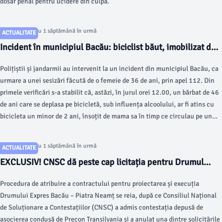
dosar penal pentru ucidere din culpă.
Articol postat cu 1 săptămână în urmă
ACTUALITATE
Incident în municipiul Bacău: biciclist băut, imobilizat de
polițiști după ce a scos un cuțit în urma unui conflict cu
Polițiștii și jandarmii au intervenit la un incident din municipiul Bacău, ca
mama unui copil de 2 ani
urmare a unei sesizări făcută de o femeie de 36 de ani, prin apel 112. Din
primele verificări s-a stabilit că, astăzi, în jurul orei 12.00, un bărbat de 46
de ani care se deplasa pe bicicletă, sub influența alcoolului, ar fi atins cu
bicicleta un minor de 2 ani, însoțit de mama sa în timp ce circulau pe un
pasaj pietonal.
Articol postat cu 1 săptămână în urmă
ACTUALITATE
EXCLUSIV! CNSC dă peste cap licitația pentru Drumul
Expres Bacău – Piatra Neamț. Precon Transilvania
Procedura de atribuire a contractului pentru proiectarea și execuția
urmează să câștige contractul de 6,77 miliarde de lei
Drumului Expres Bacău – Piatra Neamț se reia, după ce Consiliul Național
de Soluționare a Contestațiilor (CNSC) a admis contestația depusă de
asocierea condusă de Precon Transilvania și a anulat una dintre solicitările