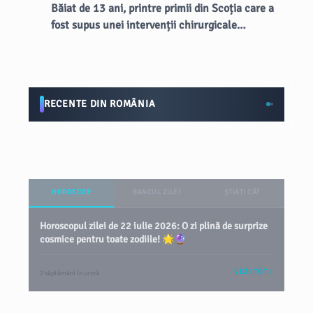
Băiat de 13 ani, printre primii din Scoția care a
fost supus unei intervenții chirurgicale
inovatoare la creier
RECENTE DIN ROMÂNIA
HOROSCOP
BANCUL ZILEI
ȘTIAȚI CĂ?
Horoscopul zilei de 22 iulie 2026: O zi plină de surprize
cosmice pentru toate zodiile! 🌟🔮
VEZI TOT
2 săptămâni în urmă