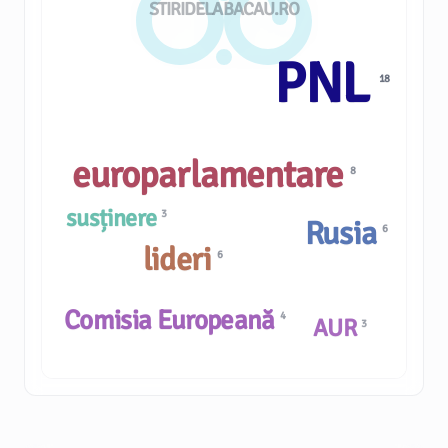
STIRIDELABACAU.RO
PNL
18
europarlamentare
8
susținere
3
Rusia
6
lideri
6
Comisia Europeană
4
AUR
3