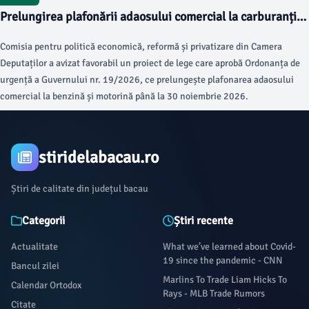
Prelungirea plafonării adaosului comercial la carburanți
până în noiembrie 2026
Comisia pentru politică economică, reformă și privatizare din Camera
Deputaților a avizat favorabil un proiect de lege care aprobă Ordonanța de
urgență a Guvernului nr. 19/2026, ce prelungește plafonarea adaosului
comercial la benzină și motorină până la 30 noiembrie 2026.
stiridelabacau.ro
Știri de calitate din județul bacau
Categorii
Știri recente
Actualitate
What we’ve learned about Covid-
19 since the pandemic - CNN
Bancul zilei
Marlins To Trade Liam Hicks To
Calendar Ortodox
Rays - MLB Trade Rumors
Citate