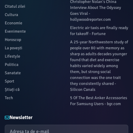
Christopher Nolan's China
Citatul zilei
Interview About The Odyssey
Goes Viral -
Cultura
hollywoodreporter.com
Economie
Electric air taxis are finally ready
Evenimente
for takeoff - Fortune
Horoscop
A 25-year Northwestern study of
La povești
people over 80 with memory as
sharp as adults decades younger
Lifestyle
found that diet and exercise
Politica
habits varied widely among
them, but strong social
Sanatate
connection was the one trait
Sport
they consistently shared -
Știați că
Silicon Canals
Tech
5 Of The Best Anker Accessories
For Samsung Users - bgr.com
Newsletter