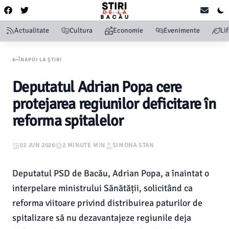
Actualitate
Cultura
Economie
Evenimente
Li
ÎNAPOI LA ȘTIRI
Deputatul Adrian Popa cere
protejarea regiunilor deficitare în
reforma spitalelor
02 JUN 2026
2 MINUTE MIN
SIMONA STAN
Deputatul PSD de Bacău, Adrian Popa, a înaintat o
interpelare ministrului Sănătății, solicitând ca
reforma viitoare privind distribuirea paturilor de
spitalizare să nu dezavantajeze regiunile deja