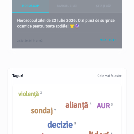
HOROSCOP
BANCUL ZILEI
ȘTIAȚI CĂ?
Horoscopul zilei de 22 iulie 2026: O zi plină de surprize
cosmice pentru toate zodiile! 🌟🔮
VEZI TOT
2 săptămâni în urmă
Taguri
Cele mai folosite
violență
2
alianță
AUR
4
3
sondaj
4
decizie
5
6