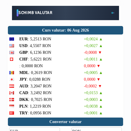
SCHIMB VALUTAR
Curs valutar: 06 Aug 2026
EUR
: 5,2513 RON
+0,0024 ▲
USD
: 4,5507 RON
+0,0027 ▲
GBP
: 6,1236 RON
-0,0008 ▼
CHF
: 5,6221 RON
+0,0011 ▲
: 0,0000 RON
0,0000 ▼
MDL
: 0,2619 RON
+0,0005 ▲
JPY
: 0,0288 RON
0,0000 ▼
AUD
: 3,2047 RON
-0,0002 ▼
CAD
: 3,2492 RON
+0,0153 ▲
DKK
: 0,7025 RON
+0,0003 ▲
PLN
: 1,2219 RON
+0,0038 ▲
TRY
: 0,0956 RON
+0,0001 ▲
Convertor valutar