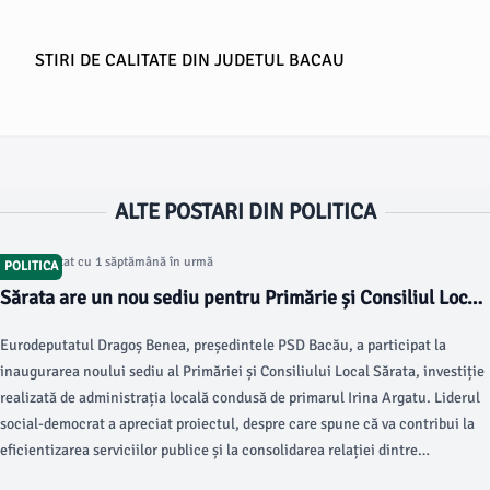
STIRI DE CALITATE DIN JUDETUL BACAU
ALTE POSTARI DIN POLITICA
Articol postat cu 1 săptămână în urmă
POLITICA
Sărata are un nou sediu pentru Primărie și Consiliul Local.
Eurodeputatul Dragoș Benea: „Comuna oferă condiții
Eurodeputatul Dragoș Benea, președintele PSD Bacău, a participat la
demne de un oraș”
inaugurarea noului sediu al Primăriei și Consiliului Local Sărata, investiție
realizată de administrația locală condusă de primarul Irina Argatu. Liderul
social-democrat a apreciat proiectul, despre care spune că va contribui la
eficientizarea serviciilor publice și la consolidarea relației dintre
administrație și cetățeni.