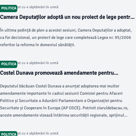
Articol postat cu 4 săptămâni în urmă
POLITICA
Camera Deputaților adoptă un nou proiect de lege pentru
e-SănătateaMea
În ultima ședință de plen a acestei sesiuni, Camera Deputaților a adoptat,
ca for decizional, un proiect de lege care completează Legea nr. 95/2006
referitor la reforma în domeniul sănătății.
Articol postat cu 4 săptămâni în urmă
POLITICA
Costel Dunava promovează amendamente pentru
securitatea regională în cadrul AP OSCE
Deputatul băcăuan Costel Dunava a anunțat adoptarea mai multor
amendamente importante în cadrul sesiunii Comisiei pentru Afaceri
Politice și Securitate a Adunării Parlamentare a Organizației pentru
Securitate și Cooperare în Europa (AP OSCE). Potrivit ziaruldebacau.ro,
aceste amendamente vizează întărirea securității regionale, sprijinul
pentru Republica Moldova și protejarea infrastructurii critice din regiunea
Mării Negre.
Articol postat cu 4 săptămâni în urmă
POLITICA