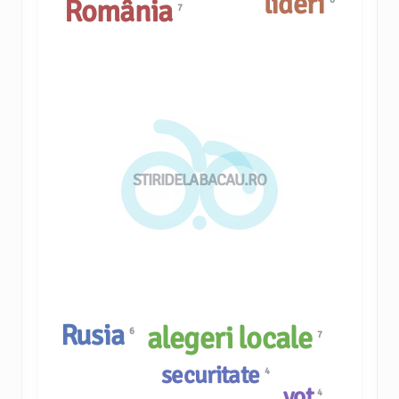
lideri
România
7
STIRIDELABACAU.RO
Rusia
alegeri locale
6
7
securitate
4
vot
4