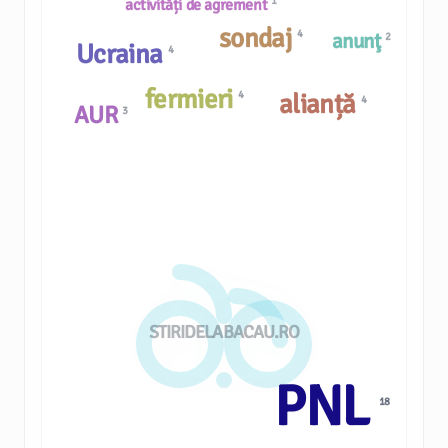
1
activități de agrement
sondaj
4
anunţ
2
Ucraina
4
fermieri
4
alianță
4
AUR
3
STIRIDELABACAU.RO
PNL
18