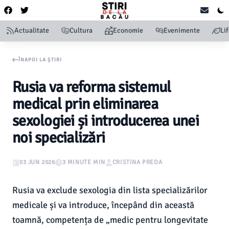
Actualitate
Cultura
Economie
Evenimente
Li
ÎNAPOI LA ȘTIRI
Rusia va reforma sistemul
medical prin eliminarea
sexologiei și introducerea unei
noi specializări
03 JUN 2026
3 MINUTE MIN
CRISTINA PREDA
Rusia va exclude sexologia din lista specializărilor
medicale și va introduce, începând din această
toamnă, competența de „medic pentru longevitate