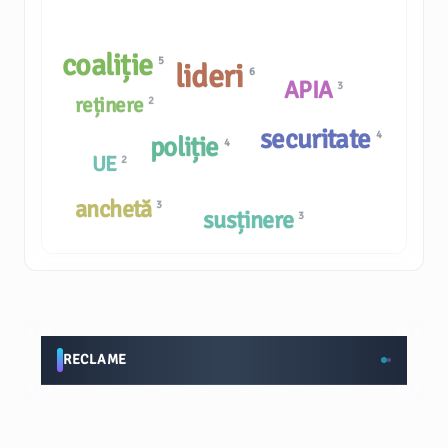
coaliție
5
lideri
6
APIA
3
reținere
2
securitate
4
poliție
4
UE
2
anchetă
3
susținere
3
RECLAME