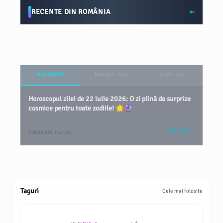
RECENTE DIN ROMÂNIA
HOROSCOP
BANCUL ZILEI
ȘTIAȚI CĂ?
Horoscopul zilei de 22 iulie 2026: O zi plină de surprize
cosmice pentru toate zodiile! 🌟🔮
VEZI TOT
2 săptămâni în urmă
Taguri
Cele mai folosite