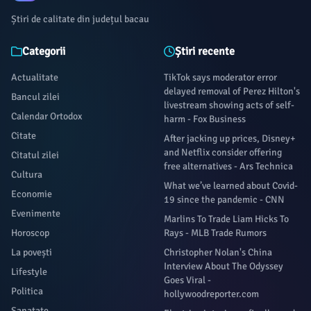
Știri de calitate din județul bacau
Categorii
Știri recente
Actualitate
TikTok says moderator error
delayed removal of Perez Hilton's
Bancul zilei
livestream showing acts of self-
Calendar Ortodox
harm - Fox Business
Citate
After jacking up prices, Disney+
and Netflix consider offering
Citatul zilei
free alternatives - Ars Technica
Cultura
What we’ve learned about Covid-
Economie
19 since the pandemic - CNN
Evenimente
Marlins To Trade Liam Hicks To
Horoscop
Rays - MLB Trade Rumors
La povești
Christopher Nolan's China
Interview About The Odyssey
Lifestyle
Goes Viral -
Politica
hollywoodreporter.com
Sanatate