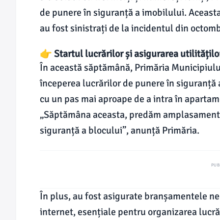
de punere în siguranță a imobilului. Aceasta 
au fost sinistrați de la incidentul din octom
👉 Startul lucrărilor și asigurarea utilitățilo
În această săptămână, Primăria Municipiul
începerea lucrărilor de punere în siguranță a 
cu un pas mai aproape de a intra în apartam
„Săptămâna aceasta, predăm amplasamentul
siguranță a blocului”, anunță Primăria.
PUB
În plus, au fost asigurate branșamentele nec
internet, esențiale pentru organizarea lucrări