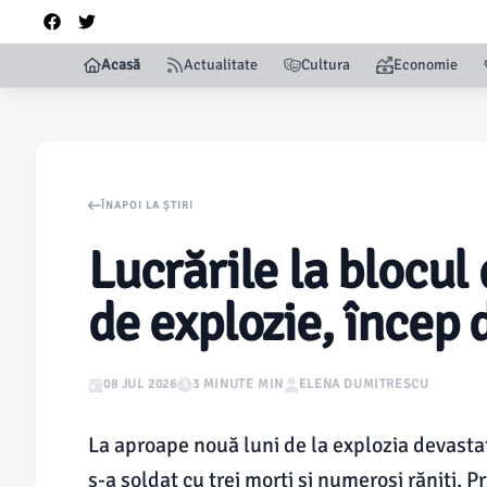
Acasă
Actualitate
Cultura
Economie
ÎNAPOI LA ȘTIRI
Lucrările la blocul
de explozie, încep 
08 JUL 2026
3 MINUTE MIN
ELENA DUMITRESCU
La aproape nouă luni de la explozia devasta
s-a soldat cu trei morți și numeroși răniți, 