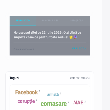
HOROSCOP
BANCUL ZILEI
ȘTIAȚI CĂ?
Horoscopul zilei de 22 iulie 2026: O zi plină de
surprize cosmice pentru toate zodiile! 🌟🔮
VEZI TOT
2 săptămâni în urmă
Taguri
Cele mai folosite
Facebook
3
1
armată
corupție
2
MAE
comasare
2
4