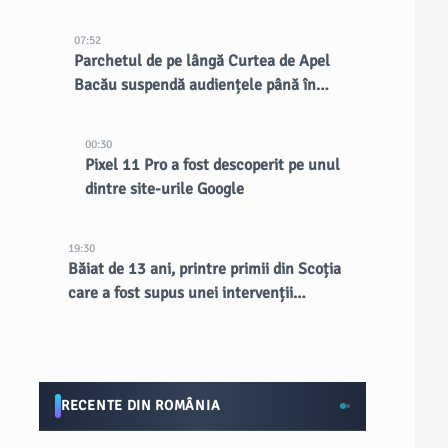
07:52
Parchetul de pe lângă Curtea de Apel
Bacău suspendă audiențele până în
septembrie
00:30
Pixel 11 Pro a fost descoperit pe unul
dintre site-urile Google
19:30
Băiat de 13 ani, printre primii din Scoția
care a fost supus unei intervenții
chirurgicale inovatoare la creier
RECENTE DIN ROMÂNIA