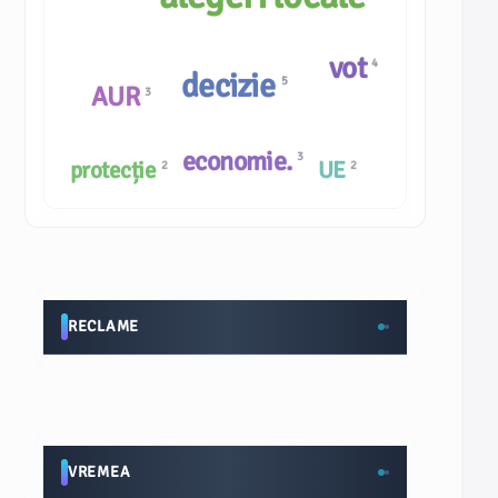
vot
4
decizie
5
AUR
3
economie.
3
protecție
UE
2
2
RECLAME
VREMEA