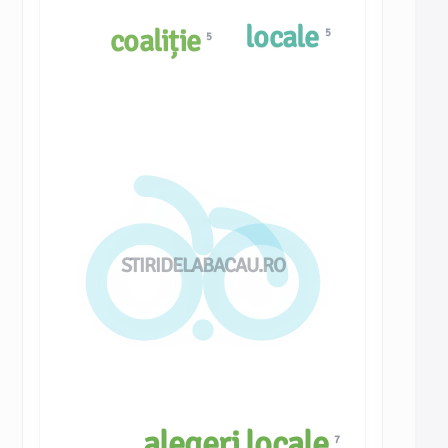
locale
coaliție
5
5
STIRIDELABACAU.RO
alegeri locale
7