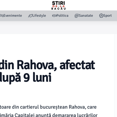
Evenimente
Lifestyle
Politica
Sanatate
Sport
 din Rahova, afectat
după 9 luni
toare din cartierul bucureștean Rahova, care
Primăria Capitalei anunță demararea lucrărilor