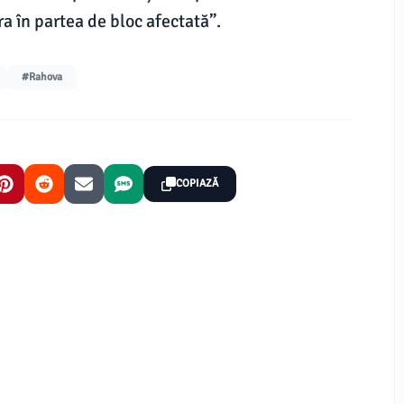
ra în partea de bloc afectată”.
#Rahova
COPIAZĂ