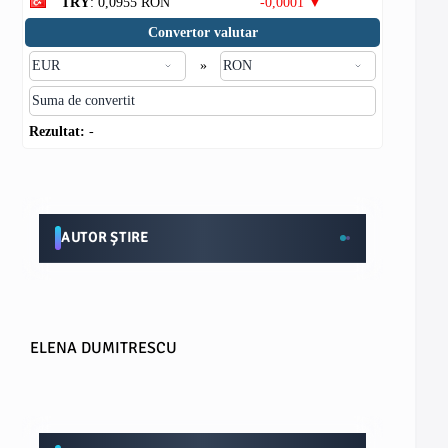
TRY
: 0,0955 RON
-0,0001 ▼
Convertor valutar
»
Rezultat:
-
AUTOR ȘTIRE
ELENA DUMITRESCU