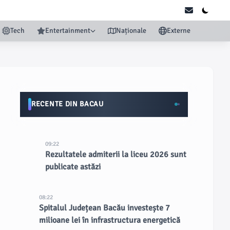
Tech
Entertainment
Naționale
Externe
RECENTE DIN BACAU
09:22
Rezultatele admiterii la liceu 2026 sunt
publicate astăzi
08:22
Spitalul Județean Bacău investește 7
milioane lei în infrastructura energetică