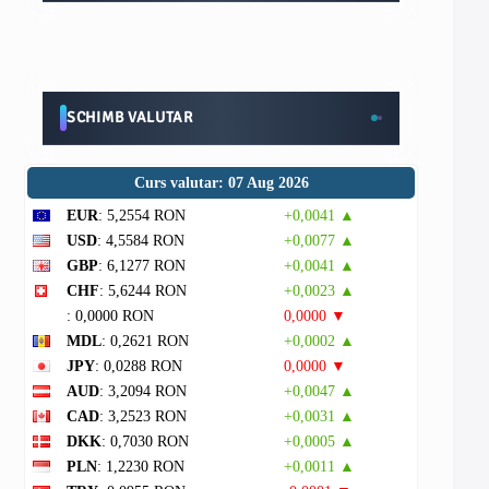
SCHIMB VALUTAR
Curs valutar: 07 Aug 2026
EUR
: 5,2554 RON
+0,0041 ▲
USD
: 4,5584 RON
+0,0077 ▲
GBP
: 6,1277 RON
+0,0041 ▲
CHF
: 5,6244 RON
+0,0023 ▲
: 0,0000 RON
0,0000 ▼
MDL
: 0,2621 RON
+0,0002 ▲
JPY
: 0,0288 RON
0,0000 ▼
AUD
: 3,2094 RON
+0,0047 ▲
CAD
: 3,2523 RON
+0,0031 ▲
DKK
: 0,7030 RON
+0,0005 ▲
PLN
: 1,2230 RON
+0,0011 ▲