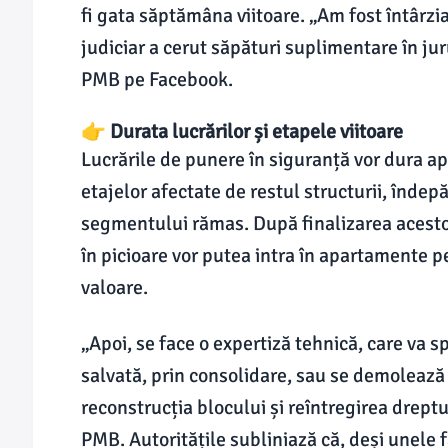
fi gata săptămâna viitoare. „Am fost întârz
judiciar a cerut săpături suplimentare în j
PMB pe Facebook.
👉 Durata lucrărilor și etapele viitoare
Lucrările de punere în siguranță vor dura ap
etajelor afectate de restul structurii, îndep
segmentului rămas. După finalizarea acestor
în picioare vor putea intra în apartamente 
valoare.
„Apoi, se face o expertiză tehnică, care va 
salvată, prin consolidare, sau se demolează ș
reconstrucția blocului și reîntregirea dreptu
PMB. Autoritățile subliniază că, deși unele f