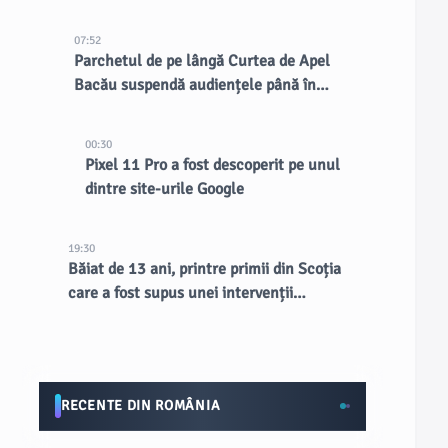
07:52
Parchetul de pe lângă Curtea de Apel
Bacău suspendă audiențele până în
septembrie
00:30
Pixel 11 Pro a fost descoperit pe unul
dintre site-urile Google
19:30
Băiat de 13 ani, printre primii din Scoția
care a fost supus unei intervenții
chirurgicale inovatoare la creier
RECENTE DIN ROMÂNIA