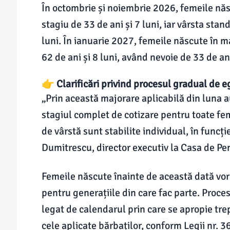
În octombrie și noiembrie 2026, femeile născ
stagiu de 33 de ani și 7 luni, iar vârsta sta
luni. În ianuarie 2027, femeile născute în m
62 de ani și 8 luni, având nevoie de 33 de ani
👉 Clarificări privind procesul gradual de e
„Prin această majorare aplicabilă din luna
stagiul complet de cotizare pentru toate fem
de vârstă sunt stabilite individual, în funcți
Dumitrescu, director executiv la Casa de Pen
Femeile născute înainte de această dată vor
pentru generațiile din care fac parte. Proces
legat de calendarul prin care se apropie tre
cele aplicate bărbaților, conform Legii nr. 