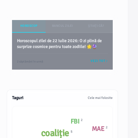
HOROSCOP
BANCUL ZILEI
ȘTIAȚI CĂ?
Horoscopul zilei de 22 iulie 2026: O zi plină de
surprize cosmice pentru toate zodiile! 🌟🔮
VEZI TOT
2 săptămâni în urmă
Taguri
Cele mai folosite
FBI
2
MAE
2
coaliție
5