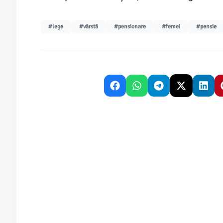
#lege
#vârstă
#pensionare
#femei
#pensie