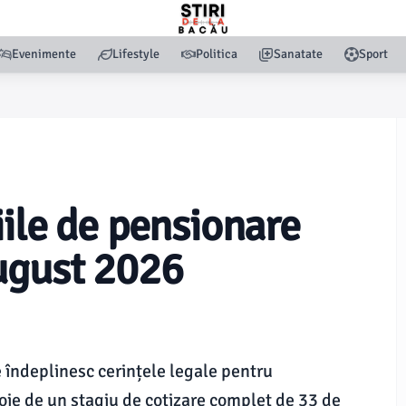
Evenimente
Lifestyle
Politica
Sanatate
Sport
iile de pensionare
ugust 2026
 îndeplinesc cerințele legale pentru
voie de un stagiu de cotizare complet de 33 de