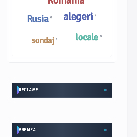
România
alegeri
Rusia
7
6
locale
5
sondaj
4
RECLAME
VREMEA