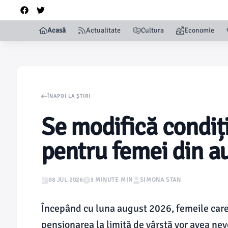
Acasă
Actualitate
Cultura
Economie
ÎNAPOI LA ȘTIRI
Se modifică condiț
pentru femei din a
08 JUL 2026
3 MINUTE MIN
SIMONA STAN
Începând cu luna august 2026, femeile care
pensionarea la limită de vârstă vor avea ne