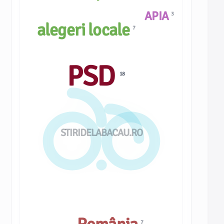
APIA
3
alegeri locale
7
PSD
18
STIRIDELABACAU.RO
7