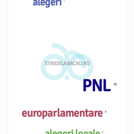
alegeri
7
STIRIDELABACAU.RO
PNL
18
europarlamentare
8
alegeri locale
7