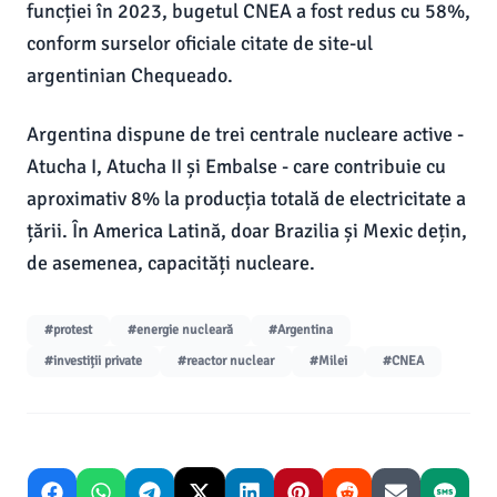
funcției în 2023, bugetul CNEA a fost redus cu 58%,
conform surselor oficiale citate de site-ul
argentinian Chequeado.
Argentina dispune de trei centrale nucleare active -
Atucha I, Atucha II și Embalse - care contribuie cu
aproximativ 8% la producția totală de electricitate a
țării. În America Latină, doar Brazilia și Mexic dețin,
de asemenea, capacități nucleare.
#protest
#energie nucleară
#Argentina
#investiții private
#reactor nuclear
#Milei
#CNEA