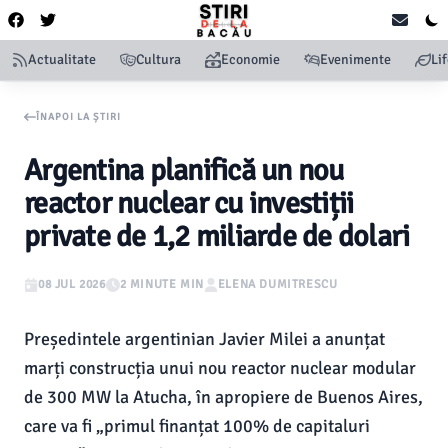
Actualitate
Cultura
Economie
Evenimente
Li
ÎNAPOI LA ȘTIRI
Argentina planifică un nou
reactor nuclear cu investiții
private de 1,2 miliarde de dolari
08 JUL 2026
2 MINUTE MIN
ELENA DUMITRESCU
Președintele argentinian Javier Milei a anunțat
marți construcția unui nou reactor nuclear modular
de 300 MW la Atucha, în apropiere de Buenos Aires,
care va fi „primul finanțat 100% de capitaluri