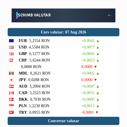
SCHIMB VALUTAR
Curs valutar: 07 Aug 2026
EUR
: 5,2554 RON
+0,0041 ▲
USD
: 4,5584 RON
+0,0077 ▲
GBP
: 6,1277 RON
+0,0041 ▲
CHF
: 5,6244 RON
+0,0023 ▲
: 0,0000 RON
0,0000 ▼
MDL
: 0,2621 RON
+0,0002 ▲
JPY
: 0,0288 RON
0,0000 ▼
AUD
: 3,2094 RON
+0,0047 ▲
CAD
: 3,2523 RON
+0,0031 ▲
DKK
: 0,7030 RON
+0,0005 ▲
PLN
: 1,2230 RON
+0,0011 ▲
TRY
: 0,0955 RON
-0,0001 ▼
Convertor valutar