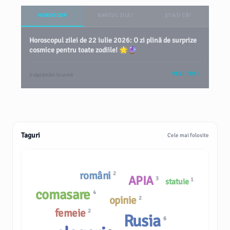
HOROSCOP
BANCUL ZILEI
ȘTIAȚI CĂ?
Horoscopul zilei de 22 iulie 2026: O zi plină de surprize
cosmice pentru toate zodiile! 🌟🔮
VEZI TOT
2 săptămâni în urmă
Taguri
Cele mai folosite
români
2
APIA
3
1
statuie
comasare
4
opinie
2
femeie
2
Rusia
6