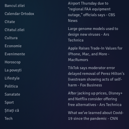
Airport Thursday due to
Bancul zilei
"regional FAA equipment
Calendar Ortodox
outage," officials says - CBS
News
Citate
Large genome models used to
Citatul zilei
design new viruses - Ars
Cultura
Technica
Economie
Apple Raises Trade-In Values for
Evenimente
iPhone, Mac, and More -
MacRumors
Horoscop
TikTok says moderator error
La povești
delayed removal of Perez Hilton's
Lifestyle
livestream showing acts of self-
harm - Fox Business
Politica
After jacking up prices, Disney+
Sanatate
and Netflix consider offering
Sport
free alternatives - Ars Technica
Știați că
What we’ve learned about Covid-
Tech
19 since the pandemic - CNN