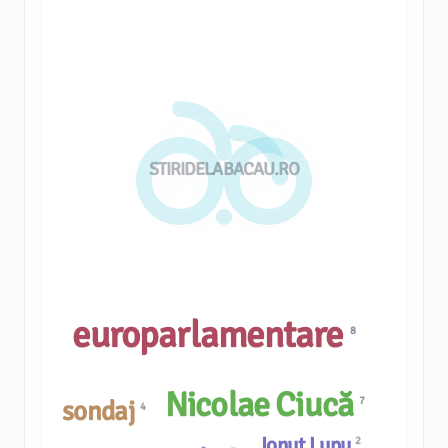
STIRIDELABACAU.RO
europarlamentare
8
Nicolae Ciucă
7
sondaj
4
Ionuț Lupu
2