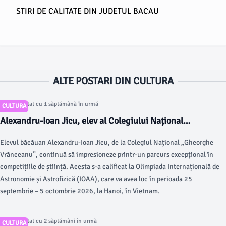
STIRI DE CALITATE DIN JUDETUL BACAU
ALTE POSTARI DIN CULTURA
Articol postat cu 1 săptămână în urmă
CULTURA
Alexandru-Ioan Jicu, elev al Colegiului Național
„Gheorghe Vrănceanu”, s-a calificat la a cincea olimpiadă
Elevul băcăuan Alexandru-Ioan Jicu, de la Colegiul Național „Gheorghe
internațională din acest an
Vrănceanu”, continuă să impresioneze printr-un parcurs excepțional în
competițiile de știință. Acesta s-a calificat la Olimpiada Internațională de
Astronomie și Astrofizică (IOAA), care va avea loc în perioada 25
septembrie – 5 octombrie 2026, la Hanoi, în Vietnam.
Articol postat cu 2 săptămâni în urmă
CULTURA