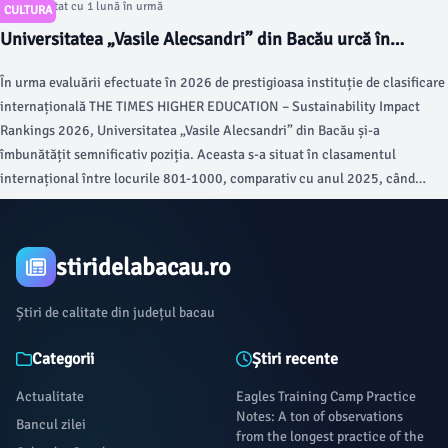
Articol postat cu 1 lună în urmă
CULTURA
Universitatea „Vasile Alecsandri” din Bacău urcă în
clasamentul internațional al universităților
În urma evaluării efectuate în 2026 de prestigioasa instituție de clasificare
internațională THE TIMES HIGHER EDUCATION – Sustainability Impact
Rankings 2026, Universitatea „Vasile Alecsandri” din Bacău și-a
îmbunătățit semnificativ poziția. Aceasta s-a situat în clasamentul
internațional între locurile 801-1000, comparativ cu anul 2025, când
ocupa poziția 1001-1500, conform datelor ziaruldebacau.ro.
stiridelabacau.ro
Știri de calitate din județul bacau
Categorii
Știri recente
Actualitate
Eagles Training Camp Practice
Notes: A ton of observations
Bancul zilei
from the longest practice of the