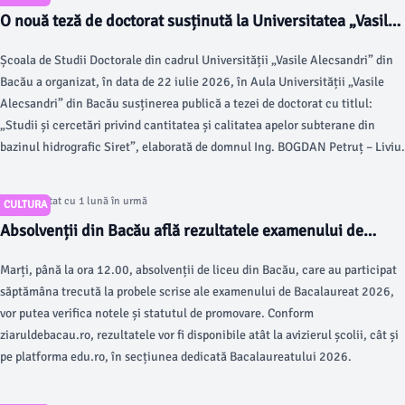
O nouă teză de doctorat susținută la Universitatea „Vasile
Alecsandri” din Bacău în domeniul Ingineria Mediului
Școala de Studii Doctorale din cadrul Universității „Vasile Alecsandri” din
Bacău a organizat, în data de 22 iulie 2026, în Aula Universității „Vasile
Alecsandri” din Bacău susținerea publică a tezei de doctorat cu titlul:
„Studii și cercetări privind cantitatea și calitatea apelor subterane din
bazinul hidrografic Siret”, elaborată de domnul Ing. BOGDAN Petruț – Liviu.
Articol postat cu 1 lună în urmă
CULTURA
Absolvenții din Bacău află rezultatele examenului de
Bacalaureat 2026
Marți, până la ora 12.00, absolvenții de liceu din Bacău, care au participat
săptămâna trecută la probele scrise ale examenului de Bacalaureat 2026,
vor putea verifica notele și statutul de promovare. Conform
ziaruldebacau.ro, rezultatele vor fi disponibile atât la avizierul școlii, cât și
pe platforma edu.ro, în secțiunea dedicată Bacalaureatului 2026.