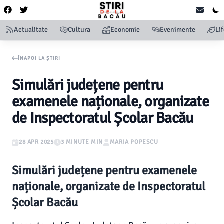
Actualitate
Cultura
Economie
Evenimente
Li
ÎNAPOI LA ȘTIRI
Simulări județene pentru
examenele naționale, organizate
de Inspectoratul Școlar Bacău
28 APR 2025
3 MINUTE MIN
MARIA POPESCU
Simulări județene pentru examenele
naționale, organizate de Inspectoratul
Școlar Bacău