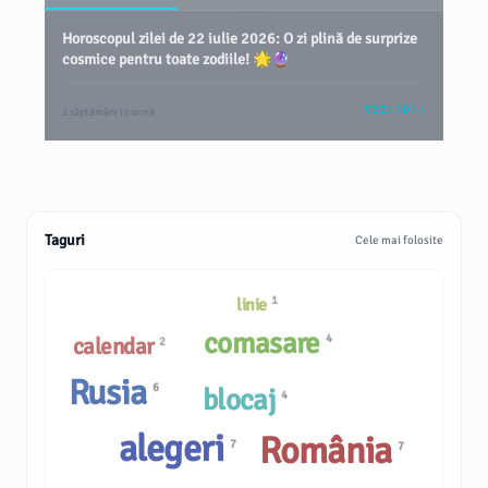
Horoscopul zilei de 22 iulie 2026: O zi plină de surprize
cosmice pentru toate zodiile! 🌟🔮
VEZI TOT
2 săptămâni în urmă
Taguri
Cele mai folosite
1
linie
comasare
4
calendar
2
Rusia
6
blocaj
4
alegeri
România
7
7