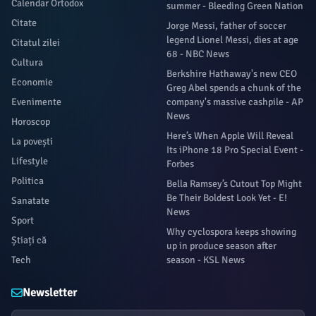
Calendar Ortodox
summer - Bleeding Green Nation
Citate
Jorge Messi, father of soccer
legend Lionel Messi, dies at age
Citatul zilei
68 - NBC News
Cultura
Berkshire Hathaway's new CEO
Economie
Greg Abel spends a chunk of the
Evenimente
company's massive cashpile - AP
News
Horoscop
Here’s When Apple Will Reveal
La povești
Its iPhone 18 Pro Special Event -
Lifestyle
Forbes
Politica
Bella Ramsey’s Cutout Top Might
Be Their Boldest Look Yet - E!
Sanatate
News
Sport
Why cyclospora keeps showing
Știați că
up in produce season after
Tech
season - KSL News
Newsletter