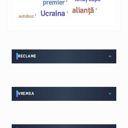
premier
3
alianță
4
Ucraina
4
1
autobuz
RECLAME
VREMEA