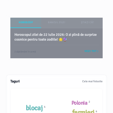
HOROSCOP
BANCUL ZILEI
ȘTIAȚI CĂ?
Horoscopul zilei de 22 iulie 2026: O zi plină de surprize
cosmice pentru toate zodiile! 🌟🔮
VEZI TOT
2 săptămâni în urmă
Taguri
Cele mai folosite
Polonia
2
blocaj
4
fermieri
4