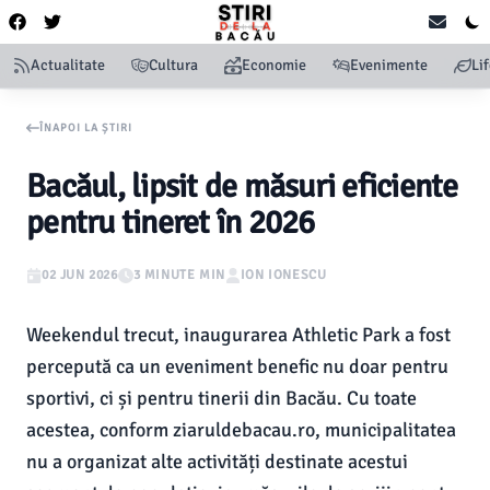
Actualitate
Cultura
Economie
Evenimente
Li
ÎNAPOI LA ȘTIRI
Bacăul, lipsit de măsuri eficiente
pentru tineret în 2026
02 JUN 2026
3 MINUTE MIN
ION IONESCU
Weekendul trecut, inaugurarea Athletic Park a fost
percepută ca un eveniment benefic nu doar pentru
sportivi, ci și pentru tinerii din Bacău. Cu toate
acestea, conform ziaruldebacau.ro, municipalitatea
nu a organizat alte activități destinate acestui