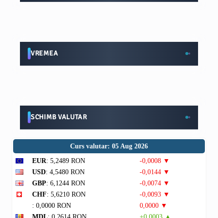
VREMEA
SCHIMB VALUTAR
Curs valutar: 05 Aug 2026
EUR
: 5,2489 RON
-0,0008 ▼
USD
: 4,5480 RON
-0,0144 ▼
GBP
: 6,1244 RON
-0,0074 ▼
CHF
: 5,6210 RON
-0,0093 ▼
: 0,0000 RON
0,0000 ▼
MDL
: 0,2614 RON
+0,0003 ▲