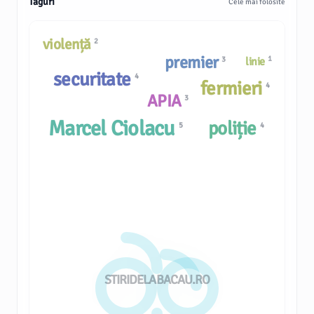
Taguri
Cele mai folosite
violență
2
premier
1
3
linie
securitate
4
fermieri
4
APIA
3
Marcel Ciolacu
poliție
5
4
STIRIDELABACAU.RO