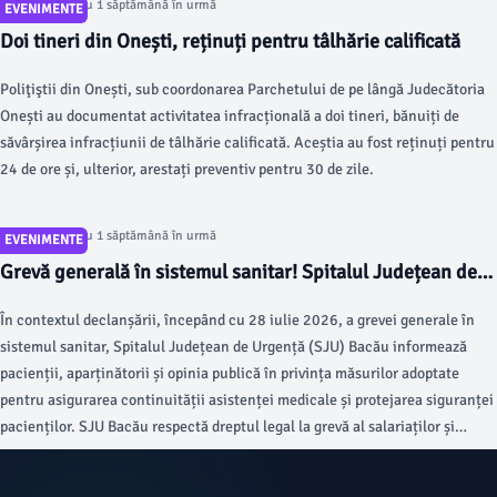
Articol postat cu 1 săptămână în urmă
EVENIMENTE
Doi tineri din Onești, reținuți pentru tâlhărie calificată
Poliţiştii din Onești, sub coordonarea Parchetului de pe lângă Judecătoria
Onești au documentat activitatea infracțională a doi tineri, bănuiți de
săvârșirea infracțiunii de tâlhărie calificată. Aceștia au fost reținuți pentru
24 de ore și, ulterior, arestați preventiv pentru 30 de zile.
Articol postat cu 1 săptămână în urmă
EVENIMENTE
Grevă generală în sistemul sanitar! Spitalul Județean de
Urgență Bacău anunță că asigură continuitatea serviciilor
În contextul declanșării, începând cu 28 iulie 2026, a grevei generale în
medicale esențiale
sistemul sanitar, Spitalul Județean de Urgență (SJU) Bacău informează
pacienții, aparținătorii și opinia publică în privința măsurilor adoptate
pentru asigurarea continuității asistenței medicale și protejarea siguranței
pacienților. SJU Bacău respectă dreptul legal la grevă al salariaților și
dreptul acestora de a participa la acțiunile sindicale organizate în
condițiile legii.