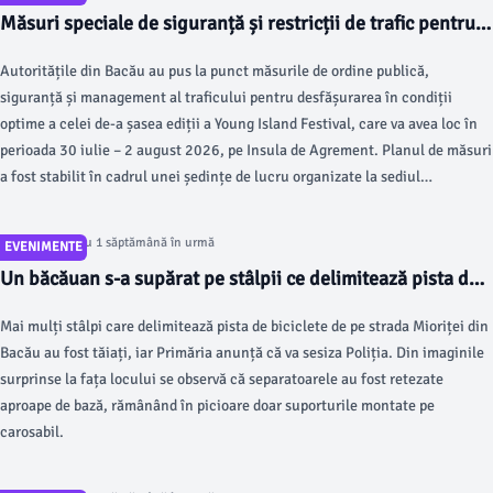
Măsuri speciale de siguranță și restricții de trafic pentru
Young Island Festival 2026, la Bacău
Autoritățile din Bacău au pus la punct măsurile de ordine publică,
siguranță și management al traficului pentru desfășurarea în condiții
optime a celei de-a șasea ediții a Young Island Festival, care va avea loc în
perioada 30 iulie – 2 august 2026, pe Insula de Agrement. Planul de măsuri
a fost stabilit în cadrul unei ședințe de lucru organizate la sediul
Inspectoratului de Jandarmi Județean „Ștefan cel Mare” Bacău, la care au
participat reprezentanți ai Inspectoratului de Poliție Județean Bacău,
Articol postat cu 1 săptămână în urmă
EVENIMENTE
Inspectoratului pentru Situații de Urgență „Maior Constantin Ene”, Poliției
Un băcăuan s-a supărat pe stâlpii ce delimitează pista de
Locale, Instituției Prefectului, Direcției de Sănătate Publică, Direcției
biciclete de pe Mioriței. Primăria a apelat la Poliție pentru
Sanitar-Veterinare și pentru Siguranța Alimentelor, Inspectoratului
Mai mulți stâlpi care delimitează pista de biciclete de pe strada Mioriței din
a găsi făptașul
Teritorial de Muncă, Agenției Naționale Împotriva Traficului de Persoane și
Bacău au fost tăiați, iar Primăria anunță că va sesiza Poliția. Din imaginile
organizatorii festivalului.
surprinse la fața locului se observă că separatoarele au fost retezate
aproape de bază, rămânând în picioare doar suporturile montate pe
carosabil.