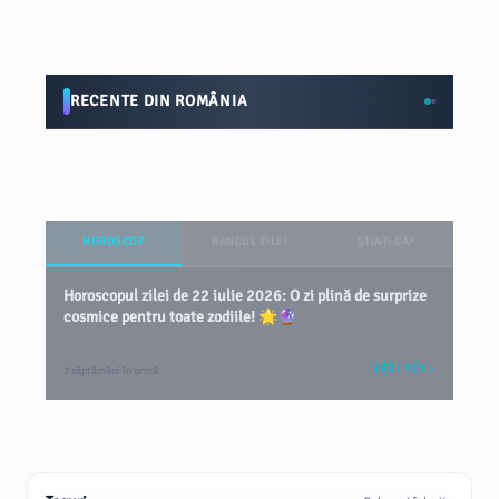
inovatoare la creier
RECENTE DIN ROMÂNIA
HOROSCOP
BANCUL ZILEI
ȘTIAȚI CĂ?
Horoscopul zilei de 22 iulie 2026: O zi plină de surprize
cosmice pentru toate zodiile! 🌟🔮
VEZI TOT
2 săptămâni în urmă