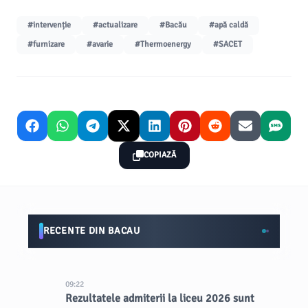
#intervenție
#actualizare
#Bacău
#apă caldă
#furnizare
#avarie
#Thermoenergy
#SACET
COPIAZĂ
RECENTE DIN BACAU
09:22
Rezultatele admiterii la liceu 2026 sunt