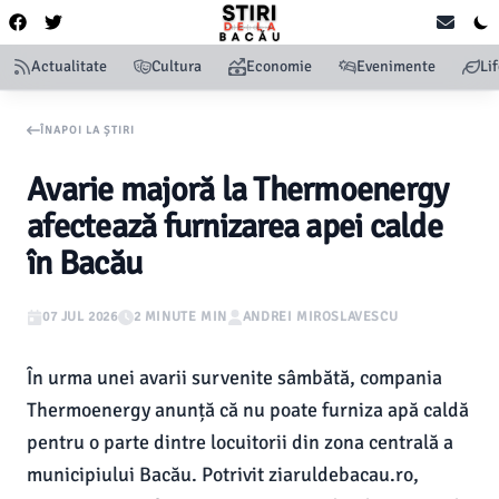
Actualitate
Cultura
Economie
Evenimente
Li
ÎNAPOI LA ȘTIRI
Avarie majoră la Thermoenergy
afectează furnizarea apei calde
în Bacău
07 JUL 2026
2 MINUTE MIN
ANDREI MIROSLAVESCU
În urma unei avarii survenite sâmbătă, compania
Thermoenergy anunță că nu poate furniza apă caldă
pentru o parte dintre locuitorii din zona centrală a
municipiului Bacău. Potrivit ziaruldebacau.ro,