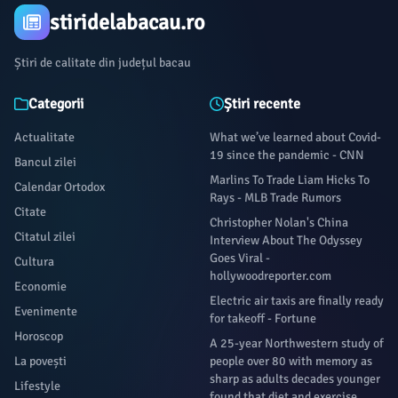
stiridelabacau.ro
Știri de calitate din județul bacau
Categorii
Știri recente
Actualitate
What we’ve learned about Covid-
19 since the pandemic - CNN
Bancul zilei
Marlins To Trade Liam Hicks To
Calendar Ortodox
Rays - MLB Trade Rumors
Citate
Christopher Nolan's China
Citatul zilei
Interview About The Odyssey
Goes Viral -
Cultura
hollywoodreporter.com
Economie
Electric air taxis are finally ready
Evenimente
for takeoff - Fortune
Horoscop
A 25-year Northwestern study of
La povești
people over 80 with memory as
sharp as adults decades younger
Lifestyle
found that diet and exercise