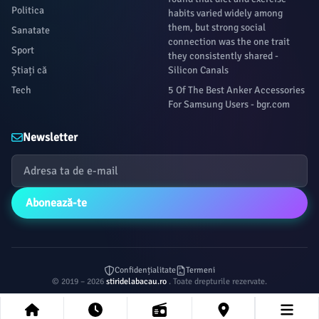
Politica
habits varied widely among
them, but strong social
Sanatate
connection was the one trait
Sport
they consistently shared -
Știați că
Silicon Canals
Tech
5 Of The Best Anker Accessories
For Samsung Users - bgr.com
Newsletter
Abonează-te
Confidențialitate
Termeni
© 2019 – 2026
stiridelabacau.ro
. Toate drepturile rezervate.