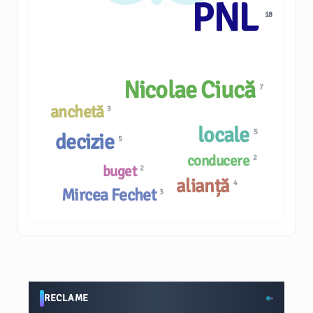
PNL
18
Nicolae Ciucă
7
anchetă
3
locale
5
decizie
5
conducere
2
buget
2
alianță
4
Mircea Fechet
3
RECLAME