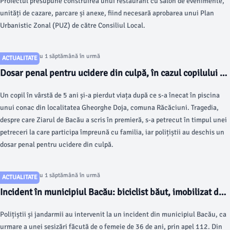
Proiectul presupune construirea unui restaurant cu salon de evenimente,
unități de cazare, parcare și anexe, fiind necesară aprobarea unui Plan
Urbanistic Zonal (PUZ) de către Consiliul Local.
Articol postat cu 1 săptămână în urmă
ACTUALITATE
Dosar penal pentru ucidere din culpă, în cazul copilului de
5 ani înecat în piscina unui conac din Răcăciuni. La ce
Un copil în vârstă de 5 ani și-a pierdut viața după ce s-a înecat în piscina
distanță era petrecerea de bazinul cu apă
unui conac din localitatea Gheorghe Doja, comuna Răcăciuni. Tragedia,
despre care Ziarul de Bacău a scris în premieră, s-a petrecut în timpul unei
petreceri la care participa împreună cu familia, iar polițiștii au deschis un
dosar penal pentru ucidere din culpă.
Articol postat cu 1 săptămână în urmă
ACTUALITATE
Incident în municipiul Bacău: biciclist băut, imobilizat de
polițiști după ce a scos un cuțit în urma unui conflict cu
Polițiștii și jandarmii au intervenit la un incident din municipiul Bacău, ca
mama unui copil de 2 ani
urmare a unei sesizări făcută de o femeie de 36 de ani, prin apel 112. Din