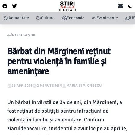
Actualitate
Cultura
Economie
Evenimente
Li
ÎNAPOI LA ȘTIRI
Bărbat din Mărgineni reținut
pentru violență în familie și
amenințare
25 APR 2026
2 MINUTE MIN
MARIA SIMIONESCU
Un bărbat în vârstă de 34 de ani, din Mărgineni, a
fost reținut de polițiști pentru infracțiuni de
violență în familie și amenințare. Conform
ziaruldebacau.ro, incidentul a avut loc pe 20 aprilie,