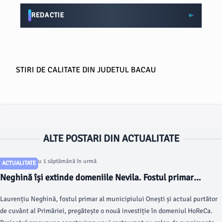
REDACTIE
STIRI DE CALITATE DIN JUDETUL BACAU
ALTE POSTARI DIN ACTUALITATE
Articol postat cu 1 săptămână în urmă
ACTUALITATE
Neghină își extinde domeniile Nevila. Fostul primar
solicită PUZ în Consiliul Local. „Nu am emoții că nu trece”
Laurențiu Neghină, fostul primar al municipiului Onești și actual purtător
de cuvânt al Primăriei, pregătește o nouă investiție în domeniul HoReCa.