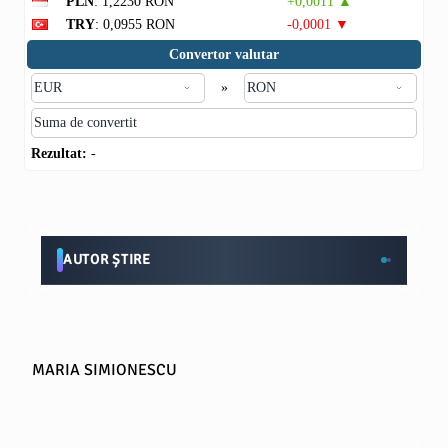
PLN
: 1,2230 RON
+0,0011 ▲
TRY
: 0,0955 RON
-0,0001 ▼
Convertor valutar
»
Rezultat:
-
AUTOR ȘTIRE
MARIA SIMIONESCU