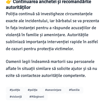
👉 Continuarea anchetei și recomandările
autorităților
Poliția continuă să investigheze circumstanțele
exacte ale incidentului, iar bărbatul se va prezenta
în fața instanței pentru a răspunde acuzațiilor de
violență în familie și amenințare. Autoritățile
subliniază importanța intervenției rapide în astfel
de cazuri pentru protecția victimelor.
Oamenii legii îndeamnă martorii sau persoanele
aflate în situații similare să solicite ajutor și să nu
ezite să contacteze autoritățile competente.
#justiție
#poliție
#amenințare
#familie
#violență
#Mărgineni