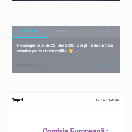
HOROSCOP
BANCUL ZILEI
ȘTIAȚI CĂ?
Horoscopul zilei de 22 iulie 2026: O zi plină de surprize
cosmice pentru toate zodiile! 🌟🔮
VEZI TOT
2 săptămâni în urmă
Taguri
Cele mai folosite
Comisia Europeană
4