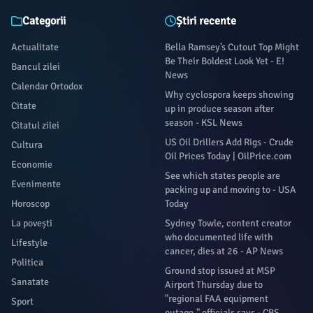
Categorii
Știri recente
Actualitate
Bella Ramsey’s Cutout Top Might
Be Their Boldest Look Yet - E!
Bancul zilei
News
Calendar Ortodox
Why cyclospora keeps showing
Citate
up in produce season after
season - KSL News
Citatul zilei
US Oil Drillers Add Rigs - Crude
Cultura
Oil Prices Today | OilPrice.com
Economie
See which states people are
Evenimente
packing up and moving to - USA
Horoscop
Today
La povești
Sydney Towle, content creator
who documented life with
Lifestyle
cancer, dies at 26 - AP News
Politica
Ground stop issued at MSP
Sanatate
Airport Thursday due to
"regional FAA equipment
Sport
outage," officials says - CBS