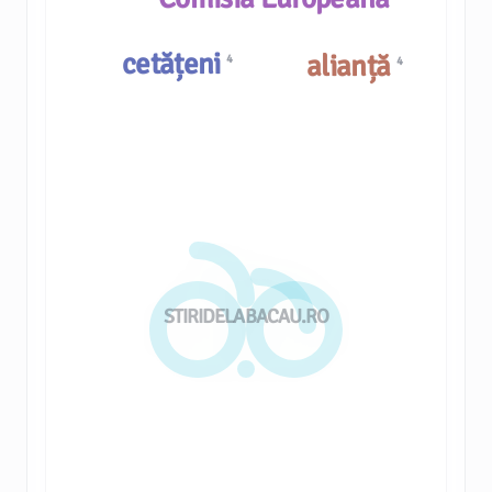
cetățeni
alianță
4
4
STIRIDELABACAU.RO