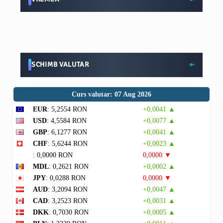
SCHIMB VALUTAR
Curs valutar: 07 Aug 2026
EUR
: 5,2554 RON
+0,0041 ▲
USD
: 4,5584 RON
+0,0077 ▲
GBP
: 6,1277 RON
+0,0041 ▲
CHF
: 5,6244 RON
+0,0023 ▲
: 0,0000 RON
0,0000 ▼
MDL
: 0,2621 RON
+0,0002 ▲
JPY
: 0,0288 RON
0,0000 ▼
AUD
: 3,2094 RON
+0,0047 ▲
CAD
: 3,2523 RON
+0,0031 ▲
DKK
: 0,7030 RON
+0,0005 ▲