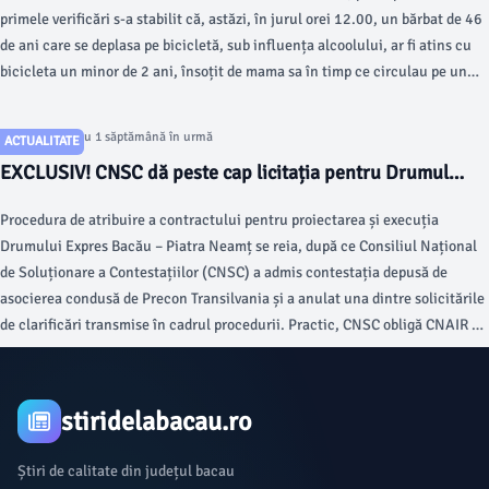
primele verificări s-a stabilit că, astăzi, în jurul orei 12.00, un bărbat de 46
de ani care se deplasa pe bicicletă, sub influența alcoolului, ar fi atins cu
bicicleta un minor de 2 ani, însoțit de mama sa în timp ce circulau pe un
pasaj pietonal.
Articol postat cu 1 săptămână în urmă
ACTUALITATE
EXCLUSIV! CNSC dă peste cap licitația pentru Drumul
Expres Bacău – Piatra Neamț. Precon Transilvania
Procedura de atribuire a contractului pentru proiectarea și execuția
urmează să câștige contractul de 6,77 miliarde de lei
Drumului Expres Bacău – Piatra Neamț se reia, după ce Consiliul Național
de Soluționare a Contestațiilor (CNSC) a admis contestația depusă de
asocierea condusă de Precon Transilvania și a anulat una dintre solicitările
de clarificări transmise în cadrul procedurii. Practic, CNSC obligă CNAIR să
declare câștigătoare oferta de pe primul loc, cea a asocierii Precon.
stiridelabacau.ro
Știri de calitate din județul bacau