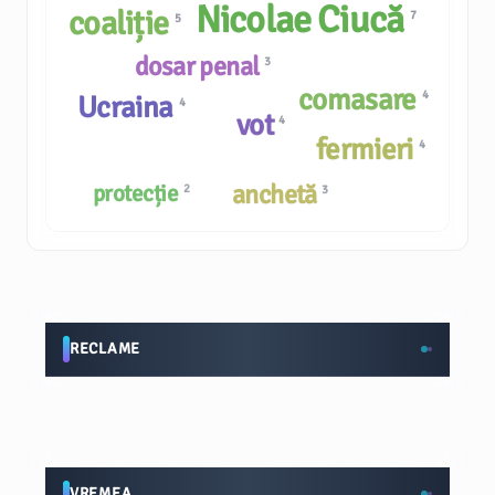
Nicolae Ciucă
coaliție
7
5
dosar penal
3
comasare
4
Ucraina
4
vot
4
fermieri
4
anchetă
protecție
2
3
RECLAME
VREMEA