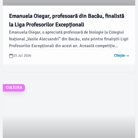
Emanuela Oiegar, profesoară din Bacău, finalistă
la Liga Profesorilor Excepționali
Emanuela Oiegar, o apreciată profesoară de biologie la Colegiul
Național „Vasile Alecsandri” din Bacău, este printre finaliștii Ligii
Profesorilor Excepționali din acest an. Această competiție
premiată recunoaște dascălii care au avut rezultate notabile și un
15 Jul 2026
Citește
impact semnificativ asupra comunității educaționale, conform
ziaruldebacau.ro.
CULTURA