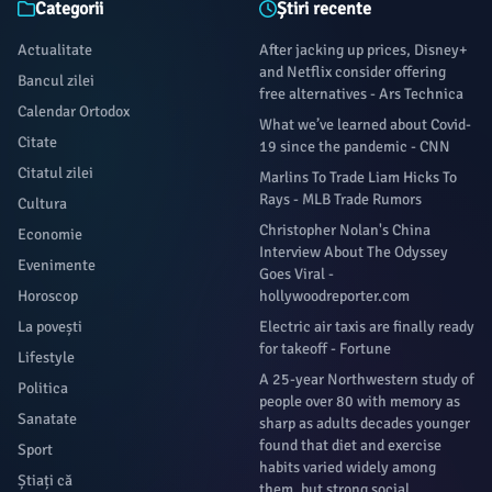
Categorii
Știri recente
Actualitate
After jacking up prices, Disney+
and Netflix consider offering
Bancul zilei
free alternatives - Ars Technica
Calendar Ortodox
What we’ve learned about Covid-
Citate
19 since the pandemic - CNN
Citatul zilei
Marlins To Trade Liam Hicks To
Rays - MLB Trade Rumors
Cultura
Christopher Nolan's China
Economie
Interview About The Odyssey
Evenimente
Goes Viral -
Horoscop
hollywoodreporter.com
La povești
Electric air taxis are finally ready
for takeoff - Fortune
Lifestyle
A 25-year Northwestern study of
Politica
people over 80 with memory as
Sanatate
sharp as adults decades younger
found that diet and exercise
Sport
habits varied widely among
Știați că
them, but strong social