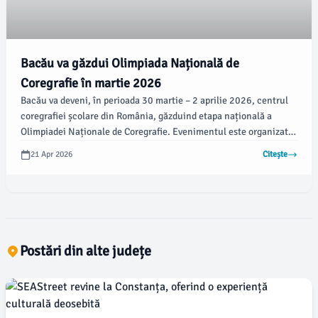
Bacău va găzdui Olimpiada Națională de
Coregrafie în martie 2026
Bacău va deveni, în perioada 30 martie – 2 aprilie 2026, centrul
coregrafiei școlare din România, găzduind etapa națională a
Olimpiadei Naționale de Coregrafie. Evenimentul este organizat
de Inspectoratul Școlar Județean Bacău, în colaborare cu
21 Apr 2026
Citește
Colegiul Național de Artă „George Apostu” Bacău, sub egida
Ministerului Educației și Cercetării, potrivit ziaruldebacau.ro.
Postări din alte județe