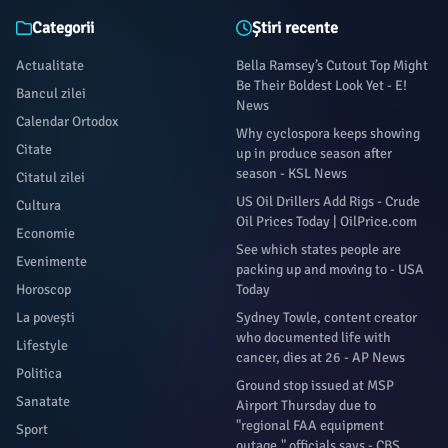
Categorii
Știri recente
Actualitate
Bella Ramsey’s Cutout Top Might
Be Their Boldest Look Yet - E!
Bancul zilei
News
Calendar Ortodox
Why cyclospora keeps showing
Citate
up in produce season after
season - KSL News
Citatul zilei
US Oil Drillers Add Rigs - Crude
Cultura
Oil Prices Today | OilPrice.com
Economie
See which states people are
Evenimente
packing up and moving to - USA
Horoscop
Today
La povești
Sydney Towle, content creator
who documented life with
Lifestyle
cancer, dies at 26 - AP News
Politica
Ground stop issued at MSP
Sanatate
Airport Thursday due to
"regional FAA equipment
Sport
outage," officials says - CBS