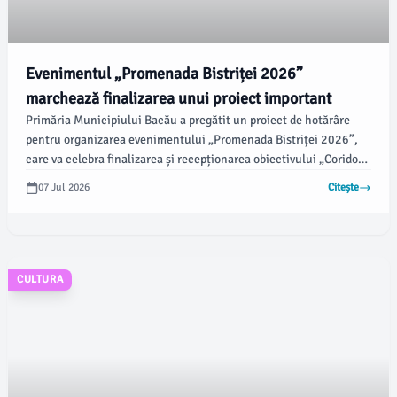
Evenimentul „Promenada Bistriței 2026”
marchează finalizarea unui proiect important
Primăria Municipiului Bacău a pregătit un proiect de hotărâre
pentru organizarea evenimentului „Promenada Bistriței 2026”,
care va celebra finalizarea și recepționarea obiectivului „Coridor
pentru deplasări nemotorizate Promenada Bistriței”. Aceasta este
07 Jul 2026
Citește
una dintre puținele inițiative cu fonduri europene finalizate fără
probleme, informează ziaruldebacau.ro.
CULTURA