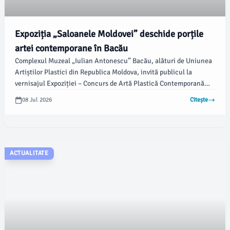
Expoziția „Saloanele Moldovei” deschide porțile
artei contemporane în Bacău
Complexul Muzeal „Iulian Antonescu” Bacău, alături de Uniunea
Artiștilor Plastici din Republica Moldova, invită publicul la
vernisajul Expoziției – Concurs de Artă Plastică Contemporană
„Saloanele Moldovei”, programat pentru vineri, 10 iulie 2026, la
08 Jul 2026
Citește
ora 16.00, la Galeriile de Artă „ALFA” din Bacău. Această ediție,
cea de-a XXXVI-a, subliniază importanța colaborării culturale
dintre cele două țări.
ACTUALITATE